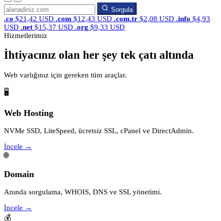
Sorgula
.co
$21,42 USD
.com
$12,43 USD
.com.tr
$2,08 USD
.info
$4,93
USD
.net
$15,37 USD
.org
$9,33 USD
Hizmetlerimiz
İhtiyacınız olan her şey tek çatı altında
Web varlığınız için gereken tüm araçlar.
🖥️
Web Hosting
NVMe SSD, LiteSpeed, ücretsiz SSL, cPanel ve DirectAdmin.
İncele →
🌐
Domain
Anında sorgulama, WHOIS, DNS ve SSL yönetimi.
İncele →
💰