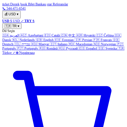
ticket Destek
book Bilgi Bankası
star Referanslar
📞 544-471-6541
💰
USD
▾
USD
$ USD
✓
TRY
₺
🇹🇷
TR
▾
Dil Seçin
🇸🇦
العربية
🇦🇿
Azerbaijani
🇪🇸
Català
🇨🇳
中文
🇭🇷
Hrvatski
🇨🇿
Čeština
🇩🇰
Dansk
🇳🇱
Nederlands
🇬🇧
English
🇪🇪
Estonian
🇮🇷
Persian
🇫🇷
Français
🇩🇪
Deutsch
🇮🇱
עברית
🇭🇺
Magyar
🇮🇹
Italiano
🇲🇰
Macedonian
🇳🇴
Norwegian
🇵🇹
Português
🇵🇹
Português
🇷🇴
Română
🇷🇺
Русский
🇪🇸
Español
🇸🇪
Svenska
🇹🇷
Türkçe
✓
🌐
Українська