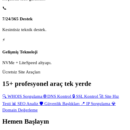
📞
7/24/365 Destek
Kesintisiz teknik destek.
⚡
Gelişmiş Teknoloji
NVMe + LiteSpeed altyapı.
Ücretsiz Site Araçları
15+ profesyonel araç tek yerde
🔍
WHOIS Sorgulama
🌐
DNS Kontrol
🔒
SSL Kontrol
🚀
Site Hız
Testi
📊
SEO Analiz
🛡️
Güvenlik Başlıkları
📍
IP Sorgulama
💎
Domain Değerleme
Hemen Başlayın