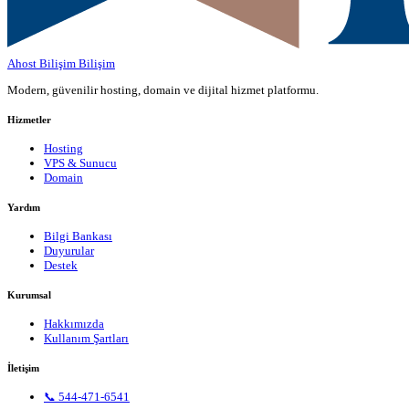
Ahost Bilişim
Bilişim
Modern, güvenilir hosting, domain ve dijital hizmet platformu.
Hizmetler
Hosting
VPS & Sunucu
Domain
Yardım
Bilgi Bankası
Duyurular
Destek
Kurumsal
Hakkımızda
Kullanım Şartları
İletişim
📞 544-471-6541