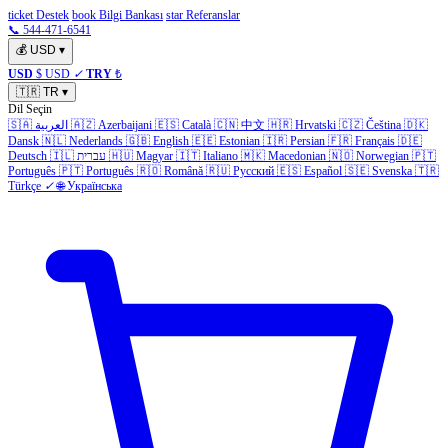
ticket Destek
book Bilgi Bankası
star Referanslar
📞 544-471-6541
💰
USD
▾
USD
$ USD
✓
TRY
₺
🇹🇷
TR
▾
Dil Seçin
🇸🇦
العربية
🇦🇿
Azerbaijani
🇪🇸
Català
🇨🇳
中文
🇭🇷
Hrvatski
🇨🇿
Čeština
🇩🇰
Dansk
🇳🇱
Nederlands
🇬🇧
English
🇪🇪
Estonian
🇮🇷
Persian
🇫🇷
Français
🇩🇪
Deutsch
🇮🇱
עברית
🇭🇺
Magyar
🇮🇹
Italiano
🇲🇰
Macedonian
🇳🇴
Norwegian
🇵🇹
Português
🇵🇹
Português
🇷🇴
Română
🇷🇺
Русский
🇪🇸
Español
🇸🇪
Svenska
🇹🇷
Türkçe
✓
🌐
Українська