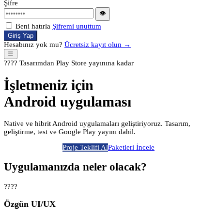
Şifre
👁
Beni hatırla
Şifremi unuttum
Giriş Yap
Hesabınız yok mu?
Ücretsiz kayıt olun →
☰
???? Tasarımdan Play Store yayınına kadar
İşletmeniz için
Android uygulaması
Native ve hibrit Android uygulamaları geliştiriyoruz. Tasarım,
geliştirme, test ve Google Play yayını dahil.
Proje Teklifi Al
Paketleri İncele
Uygulamanızda neler olacak?
????
Özgün UI/UX