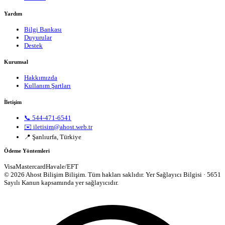
Yardım
Bilgi Bankası
Duyurular
Destek
Kurumsal
Hakkımızda
Kullanım Şartları
İletişim
📞 544-471-6541
✉️ iletisim@ahost.web.tr
📍 Şanlıurfa, Türkiye
Ödeme Yöntemleri
Visa
Mastercard
Havale/EFT
© 2026 Ahost Bilişim Bilişim. Tüm hakları saklıdır.
Yer Sağlayıcı Bilgisi · 5651
Sayılı Kanun kapsamında yer sağlayıcıdır.