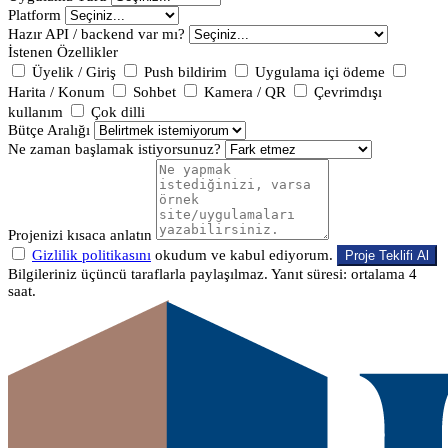
Platform
Hazır API / backend var mı?
İstenen Özellikler
Üyelik / Giriş
Push bildirim
Uygulama içi ödeme
Harita / Konum
Sohbet
Kamera / QR
Çevrimdışı
kullanım
Çok dilli
Bütçe Aralığı
Ne zaman başlamak istiyorsunuz?
Projenizi kısaca anlatın
Gizlilik politikasını
okudum ve kabul ediyorum.
Proje Teklifi Al
Bilgileriniz üçüncü taraflarla paylaşılmaz. Yanıt süresi: ortalama 4
saat.