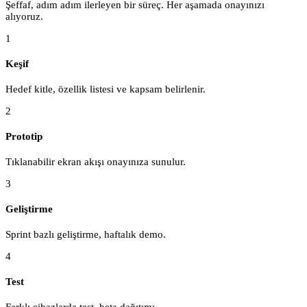
Şeffaf, adım adım ilerleyen bir süreç. Her aşamada onayınızı
alıyoruz.
1
Keşif
Hedef kitle, özellik listesi ve kapsam belirlenir.
2
Prototip
Tıklanabilir ekran akışı onayınıza sunulur.
3
Geliştirme
Sprint bazlı geliştirme, haftalık demo.
4
Test
Farklı cihazlarda test, beta dağıtımı.