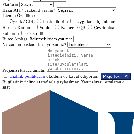
Platform
Hazır API / backend var mı?
İstenen Özellikler
Üyelik / Giriş
Push bildirim
Uygulama içi ödeme
Harita / Konum
Sohbet
Kamera / QR
Çevrimdışı
kullanım
Çok dilli
Bütçe Aralığı
Ne zaman başlamak istiyorsunuz?
Projenizi kısaca anlatın
Gizlilik politikasını
okudum ve kabul ediyorum.
Proje Teklifi Al
Bilgileriniz üçüncü taraflarla paylaşılmaz. Yanıt süresi: ortalama 4
saat.