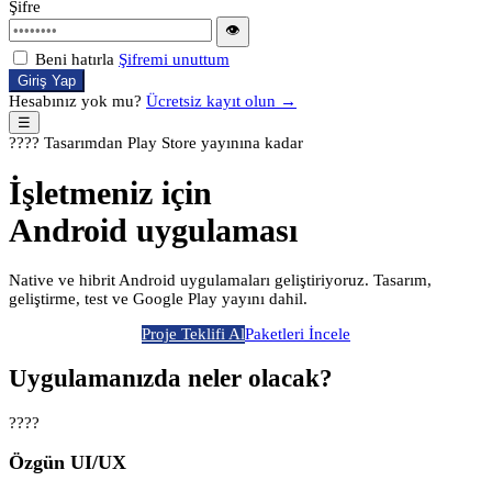
Şifre
👁
Beni hatırla
Şifremi unuttum
Giriş Yap
Hesabınız yok mu?
Ücretsiz kayıt olun →
☰
???? Tasarımdan Play Store yayınına kadar
İşletmeniz için
Android uygulaması
Native ve hibrit Android uygulamaları geliştiriyoruz. Tasarım,
geliştirme, test ve Google Play yayını dahil.
Proje Teklifi Al
Paketleri İncele
Uygulamanızda neler olacak?
????
Özgün UI/UX