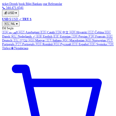
ticket Destek
book Bilgi Bankası
star Referanslar
📞 544-471-6541
💰
USD
▾
USD
$ USD
✓
TRY
₺
🇳🇱
NL
▾
Dil Seçin
🇸🇦
العربية
🇦🇿
Azerbaijani
🇪🇸
Català
🇨🇳
中文
🇭🇷
Hrvatski
🇨🇿
Čeština
🇩🇰
Dansk
🇳🇱
Nederlands
✓
🇬🇧
English
🇪🇪
Estonian
🇮🇷
Persian
🇫🇷
Français
🇩🇪
Deutsch
🇮🇱
עברית
🇭🇺
Magyar
🇮🇹
Italiano
🇲🇰
Macedonian
🇳🇴
Norwegian
🇵🇹
Português
🇵🇹
Português
🇷🇴
Română
🇷🇺
Русский
🇪🇸
Español
🇸🇪
Svenska
🇹🇷
Türkçe
🌐
Українська