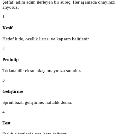
Şeffaf, adım adım ilerleyen bir süreç. Her aşamada onayınızı
alıyoruz.
1
Keşif
Hedef kitle, özellik listesi ve kapsam belirlenir.
2
Prototip
Tıklanabilir ekran akışı onayınıza sunulur.
3
Geliştirme
Sprint bazlı geliştirme, haftalık demo.
4
Test
Farklı cihazlarda test, beta dağıtımı.