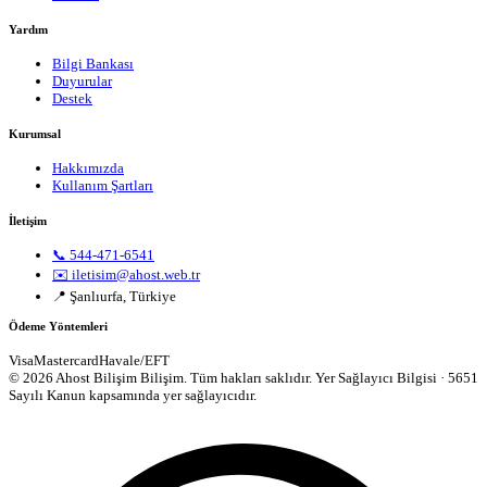
Yardım
Bilgi Bankası
Duyurular
Destek
Kurumsal
Hakkımızda
Kullanım Şartları
İletişim
📞 544-471-6541
✉️ iletisim@ahost.web.tr
📍 Şanlıurfa, Türkiye
Ödeme Yöntemleri
Visa
Mastercard
Havale/EFT
© 2026 Ahost Bilişim Bilişim. Tüm hakları saklıdır.
Yer Sağlayıcı Bilgisi · 5651
Sayılı Kanun kapsamında yer sağlayıcıdır.