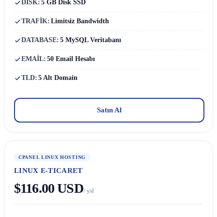
DISK:
5 GB Disk SSD
TRAFİK:
Limitsiz Bandwidth
DATABASE:
5 MySQL Veritabanı
EMAİL:
50 Email Hesabı
TLD:
5 Alt Domain
Satın Al
CPANEL LINUX HOSTING
LINUX E-TICARET
$116.00 USD
/ yıl