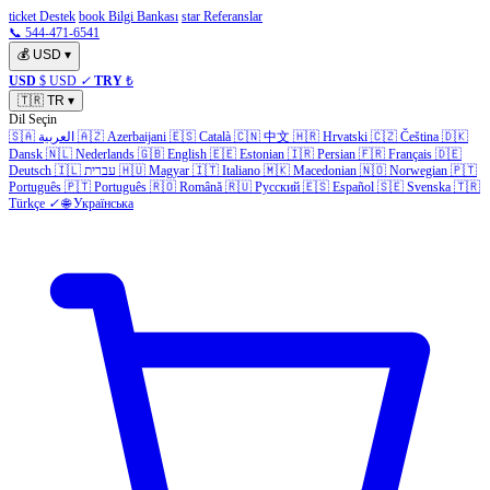
ticket Destek
book Bilgi Bankası
star Referanslar
📞 544-471-6541
💰
USD
▾
USD
$ USD
✓
TRY
₺
🇹🇷
TR
▾
Dil Seçin
🇸🇦
العربية
🇦🇿
Azerbaijani
🇪🇸
Català
🇨🇳
中文
🇭🇷
Hrvatski
🇨🇿
Čeština
🇩🇰
Dansk
🇳🇱
Nederlands
🇬🇧
English
🇪🇪
Estonian
🇮🇷
Persian
🇫🇷
Français
🇩🇪
Deutsch
🇮🇱
עברית
🇭🇺
Magyar
🇮🇹
Italiano
🇲🇰
Macedonian
🇳🇴
Norwegian
🇵🇹
Português
🇵🇹
Português
🇷🇴
Română
🇷🇺
Русский
🇪🇸
Español
🇸🇪
Svenska
🇹🇷
Türkçe
✓
🌐
Українська