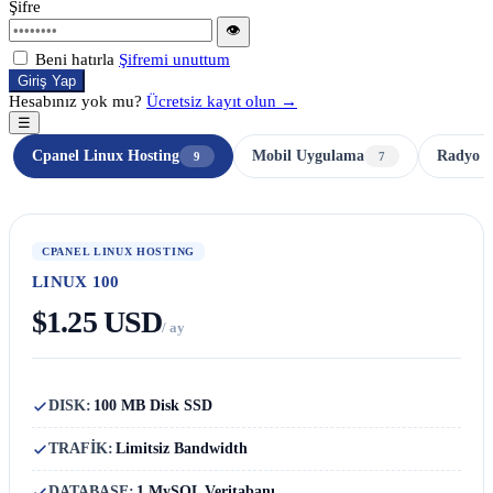
Şifre
👁
Beni hatırla
Şifremi unuttum
Giriş Yap
Hesabınız yok mu?
Ücretsiz kayıt olun →
☰
Cpanel Linux Hosting
Mobil Uygulama
Radyo H
9
7
CPANEL LINUX HOSTING
LINUX 100
$1.25 USD
/ ay
DISK:
100 MB Disk SSD
TRAFİK:
Limitsiz Bandwidth
DATABASE:
1 MySQL Veritabanı