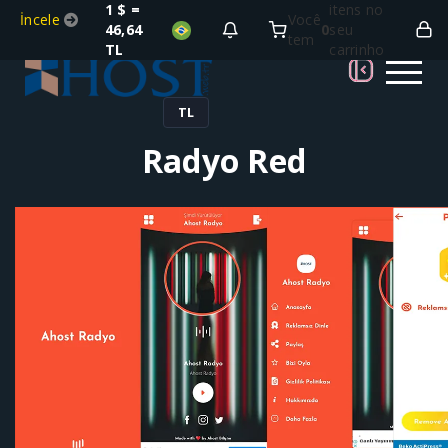
1 $ =
itens no
İncele
Você
46,64
0
seu
tem
TL
carrinho
TL
Radyo Red