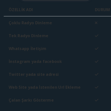
ÖZELLİK ADI
DURUM
Çoklu Radyo Dinleme
Tek Radyo Dinleme
Whatsapp İletişim
İnstagram yada facebook
Twitter yada site adresi
Web Site yada İstenilen Url Ekleme
Çalan Şarkı Gösterme