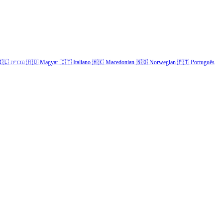
🇱
עברית
🇭🇺
Magyar
🇮🇹
Italiano
🇲🇰
Macedonian
🇳🇴
Norwegian
🇵🇹
Português