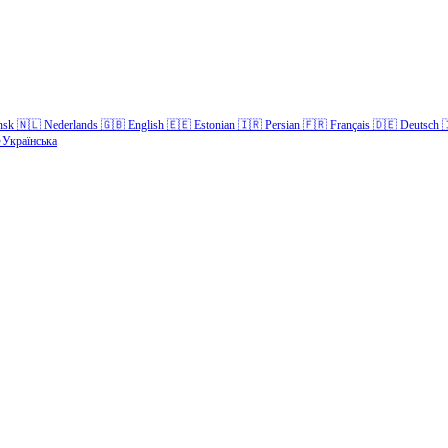
nsk
🇳🇱
Nederlands
🇬🇧
English
🇪🇪
Estonian
🇮🇷
Persian
🇫🇷
Français
🇩🇪
Deutsch

Українська