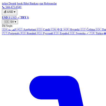
ticket Destek
book Bilgi Bankası
star Referanslar
📞 544-471-6541
💰
USD
▾
USD
$ USD
✓
TRY
₺
🇸🇪
SV
▾
Dil Seçin
🇸🇦
العربية
🇦🇿
Azerbaijani
🇪🇸
Català
🇨🇳
中文
🇭🇷
Hrvatski
🇨🇿
Čeština
🇩🇰
Da
🇵🇹
Português
🇷🇴
Română
🇷🇺
Русский
🇪🇸
Español
🇸🇪
Svenska
✓
🇹🇷
Türkçe
🌐