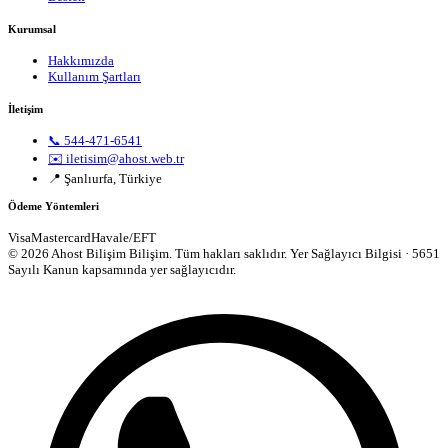
Kurumsal
Hakkımızda
Kullanım Şartları
İletişim
📞 544-471-6541
✉️ iletisim@ahost.web.tr
📍 Şanlıurfa, Türkiye
Ödeme Yöntemleri
Visa
Mastercard
Havale/EFT
© 2026 Ahost Bilişim Bilişim. Tüm hakları saklıdır.
Yer Sağlayıcı Bilgisi · 5651
Sayılı Kanun kapsamında yer sağlayıcıdır.