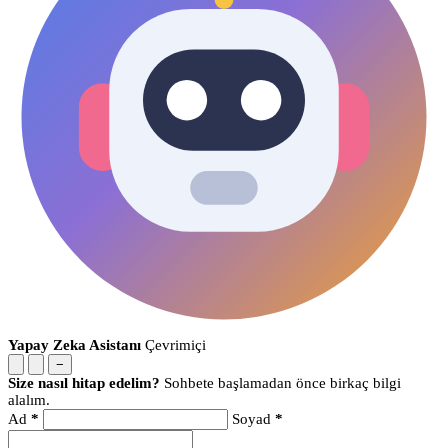
Yapay Zeka Asistanı
Çevrimiçi
−
Size nasıl hitap edelim?
Sohbete başlamadan önce birkaç bilgi
alalım.
Ad
*
Soyad
*