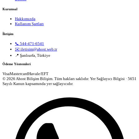
Kurumsal
Hakkımızda
Kullanım Şartları
İletişim
📞 544-471-6541
✉️ iletisim@ahost.web.tr
📍 Şanlıurfa, Türkiye
Ödeme Yöntemleri
Visa
Mastercard
Havale/EFT
© 2026 Ahost Bilişim Bilişim. Tüm hakları saklıdır.
Yer Sağlayıcı Bilgisi · 5651
Sayılı Kanun kapsamında yer sağlayıcıdır.