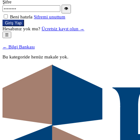
Şifre
👁
Beni hatırla
Şifremi unuttum
Giriş Yap
Hesabınız yok mu?
Ücretsiz kayıt olun →
☰
← Bilgi Bankası
Bu kategoride henüz makale yok.