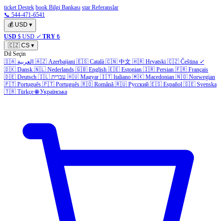
ticket Destek
book Bilgi Bankası
star Referanslar
📞 544-471-6541
💰
USD
▾
USD
$ USD
✓
TRY
₺
🇨🇿
CS
▾
Dil Seçin
🇸🇦
العربية
🇦🇿
Azerbaijani
🇪🇸
Català
🇨🇳
中文
🇭🇷
Hrvatski
🇨🇿
Čeština
✓
🇩🇰
Dansk
🇳🇱
Nederlands
🇬🇧
English
🇪🇪
Estonian
🇮🇷
Persian
🇫🇷
Français
🇩🇪
Deutsch
🇮🇱
עברית
🇭🇺
Magyar
🇮🇹
Italiano
🇲🇰
Macedonian
🇳🇴
Norwegian
🇵🇹
Português
🇵🇹
Português
🇷🇴
Română
🇷🇺
Русский
🇪🇸
Español
🇸🇪
Svenska
🇹🇷
Türkçe
🌐
Українська