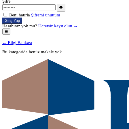
Şifre
👁
Beni hatırla
Şifremi unuttum
Giriş Yap
Hesabınız yok mu?
Ücretsiz kayıt olun →
☰
← Bilgi Bankası
Bu kategoride henüz makale yok.