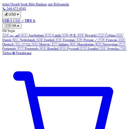
ticket Destek
book Bilgi Bankası
star Referanslar
📞 544-471-6541
💰
USD
▾
USD
$ USD
✓
TRY
₺
🇮🇷
FA
▾
Dil Seçin
🇩🇰
Čeština
🇨🇿
Hrvatski
🇭🇷
中文
🇨🇳
Català
🇪🇸
Azerbaijani
🇦🇿
العربية
🇸🇦
Dansk
🇳🇱
Nederlands
🇬🇧
English
🇪🇪
Estonian
🇮🇷
Persian
✓
🇫🇷
Français
🇩🇪
🇵🇹
Norwegian
🇳🇴
Macedonian
🇲🇰
Italiano
🇮🇹
Magyar
🇭🇺
עברית
🇮🇱
Deutsch
Português
🇵🇹
Português
🇷🇴
Română
🇷🇺
Русский
🇪🇸
Español
🇸🇪
Svenska
🇹🇷
Türkçe
🌐
Українська