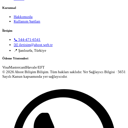
Kurumsal
Hakkımızda
Kullanım Şartları
İletişim
📞 544-471-6541
✉️ iletisim@ahost.web.tr
📍 Şanlıurfa, Türkiye
Ödeme Yöntemleri
Visa
Mastercard
Havale/EFT
© 2026 Ahost Bilişim Bilişim. Tüm hakları saklıdır.
Yer Sağlayıcı Bilgisi · 5651
Sayılı Kanun kapsamında yer sağlayıcıdır.