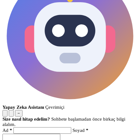
Yapay Zeka Asistanı
Çevrimiçi
−
Size nasıl hitap edelim?
Sohbete başlamadan önce birkaç bilgi
alalım.
Ad
*
Soyad
*