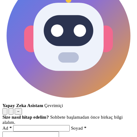
Yapay Zeka Asistanı
Çevrimiçi
−
Size nasıl hitap edelim?
Sohbete başlamadan önce birkaç bilgi
alalım.
Ad
*
Soyad
*