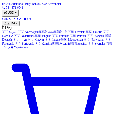
ticket Destek
book Bilgi Bankası
star Referanslar
📞 544-471-6541
💰
USD
▾
USD
$ USD
✓
TRY
₺
🇩🇰
DA
▾
Dil Seçin
🇸🇦
العربية
🇦🇿
Azerbaijani
🇪🇸
Català
🇨🇳
中文
🇭🇷
Hrvatski
🇨🇿
Čeština
🇩🇰
Dansk
✓
🇳🇱
Nederlands
🇬🇧
English
🇪🇪
Estonian
🇮🇷
Persian
🇫🇷
Français
🇩🇪
Deutsch
🇮🇱
עברית
🇭🇺
Magyar
🇮🇹
Italiano
🇲🇰
Macedonian
🇳🇴
Norwegian
🇵🇹
Português
🇵🇹
Português
🇷🇴
Română
🇷🇺
Русский
🇪🇸
Español
🇸🇪
Svenska
🇹🇷
Türkçe
🌐
Українська