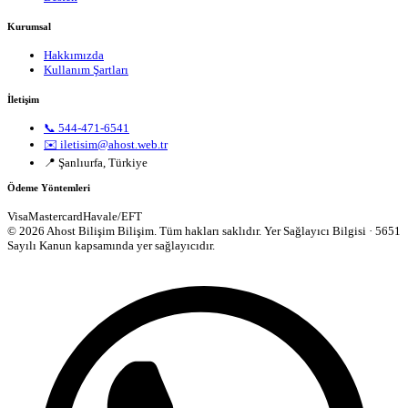
Kurumsal
Hakkımızda
Kullanım Şartları
İletişim
📞 544-471-6541
✉️ iletisim@ahost.web.tr
📍 Şanlıurfa, Türkiye
Ödeme Yöntemleri
Visa
Mastercard
Havale/EFT
© 2026 Ahost Bilişim Bilişim. Tüm hakları saklıdır.
Yer Sağlayıcı Bilgisi · 5651
Sayılı Kanun kapsamında yer sağlayıcıdır.