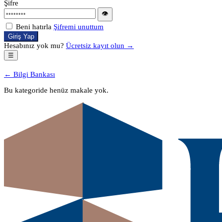
Şifre
👁
Beni hatırla
Şifremi unuttum
Giriş Yap
Hesabınız yok mu?
Ücretsiz kayıt olun →
☰
← Bilgi Bankası
Bu kategoride henüz makale yok.