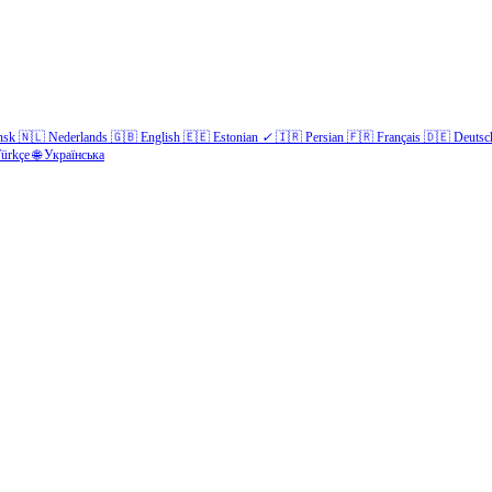
nsk
🇳🇱
Nederlands
🇬🇧
English
🇪🇪
Estonian
✓
🇮🇷
Persian
🇫🇷
Français
🇩🇪
Deutsc
ürkçe
🌐
Українська