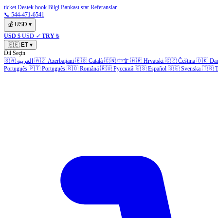
ticket Destek
book Bilgi Bankası
star Referanslar
📞 544-471-6541
💰
USD
▾
USD
$ USD
✓
TRY
₺
🇪🇪
ET
▾
Dil Seçin
🇸🇦
العربية
🇦🇿
Azerbaijani
🇪🇸
Català
🇨🇳
中文
🇭🇷
Hrvatski
🇨🇿
Čeština
🇩🇰
Da
Português
🇵🇹
Português
🇷🇴
Română
🇷🇺
Русский
🇪🇸
Español
🇸🇪
Svenska
🇹🇷
T