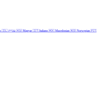
h
🇮🇱
עברית
🇭🇺
Magyar
🇮🇹
Italiano
🇲🇰
Macedonian
🇳🇴
Norwegian
🇵🇹