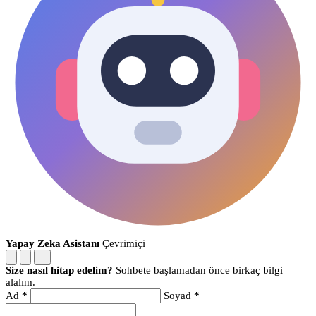
Yapay Zeka Asistanı
Çevrimiçi
−
Size nasıl hitap edelim?
Sohbete başlamadan önce birkaç bilgi
alalım.
Ad
*
Soyad
*