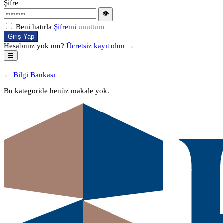
Şifre
👁
Beni hatırla
Şifremi unuttum
Giriş Yap
Hesabınız yok mu?
Ücretsiz kayıt olun →
☰
← Bilgi Bankası
Bu kategoride henüz makale yok.