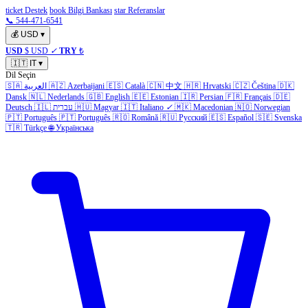
ticket Destek
book Bilgi Bankası
star Referanslar
📞 544-471-6541
💰
USD
▾
USD
$ USD
✓
TRY
₺
🇮🇹
IT
▾
Dil Seçin
🇸🇦
العربية
🇦🇿
Azerbaijani
🇪🇸
Català
🇨🇳
中文
🇭🇷
Hrvatski
🇨🇿
Čeština
🇩🇰
Dansk
🇳🇱
Nederlands
🇬🇧
English
🇪🇪
Estonian
🇮🇷
Persian
🇫🇷
Français
🇩🇪
Deutsch
🇮🇱
עברית
🇭🇺
Magyar
🇮🇹
Italiano
✓
🇲🇰
Macedonian
🇳🇴
Norwegian
🇵🇹
Português
🇵🇹
Português
🇷🇴
Română
🇷🇺
Русский
🇪🇸
Español
🇸🇪
Svenska
🇹🇷
Türkçe
🌐
Українська