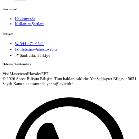
Kurumsal
Hakkımızda
Kullanım Şartları
İletişim
📞 544-471-6541
✉️ iletisim@ahost.web.tr
📍 Şanlıurfa, Türkiye
Ödeme Yöntemleri
Visa
Mastercard
Havale/EFT
© 2026 Ahost Bilişim Bilişim. Tüm hakları saklıdır.
Yer Sağlayıcı Bilgisi · 5651
Sayılı Kanun kapsamında yer sağlayıcıdır.