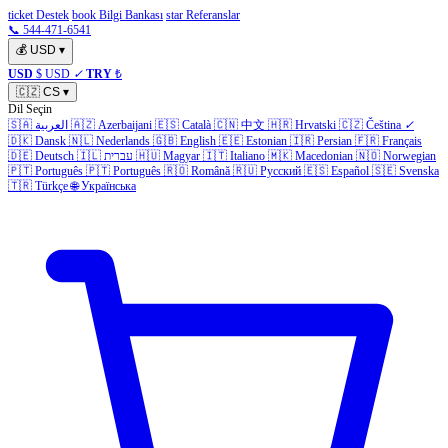
ticket Destek
book Bilgi Bankası
star Referanslar
📞 544-471-6541
💰
USD
▾
USD
$ USD
✓
TRY
₺
🇨🇿
CS
▾
Dil Seçin
🇸🇦
العربية
🇦🇿
Azerbaijani
🇪🇸
Català
🇨🇳
中文
🇭🇷
Hrvatski
🇨🇿
Čeština
✓
🇩🇰
Dansk
🇳🇱
Nederlands
🇬🇧
English
🇪🇪
Estonian
🇮🇷
Persian
🇫🇷
Français
🇩🇪
Deutsch
🇮🇱
עברית
🇭🇺
Magyar
🇮🇹
Italiano
🇲🇰
Macedonian
🇳🇴
Norwegian
🇵🇹
Português
🇵🇹
Português
🇷🇴
Română
🇷🇺
Русский
🇪🇸
Español
🇸🇪
Svenska
🇹🇷
Türkçe
🌐
Українська