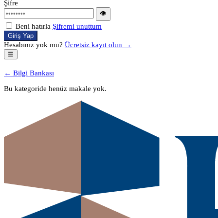
Şifre
👁
Beni hatırla
Şifremi unuttum
Giriş Yap
Hesabınız yok mu?
Ücretsiz kayıt olun →
☰
← Bilgi Bankası
Bu kategoride henüz makale yok.