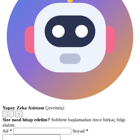
Yapay Zeka Asistanı
Çevrimiçi
−
Size nasıl hitap edelim?
Sohbete başlamadan önce birkaç bilgi
alalım.
Ad
*
Soyad
*