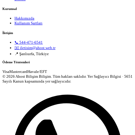
Kurumsal
Hakkımızda
Kullanım Şartları
İletişim
📞 544-471-6541
✉️ iletisim@ahost.web.tr
📍 Şanlıurfa, Türkiye
Ödeme Yöntemleri
Visa
Mastercard
Havale/EFT
© 2026 Ahost Bilişim Bilişim. Tüm hakları saklıdır.
Yer Sağlayıcı Bilgisi · 5651
Sayılı Kanun kapsamında yer sağlayıcıdır.