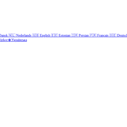
Dansk
🇳🇱
Nederlands
🇬🇧
English
🇪🇪
Estonian
🇮🇷
Persian
🇫🇷
Français
🇩🇪
Deutsc
ürkçe
🌐
Українська