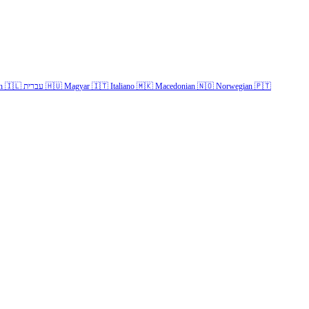
h
🇮🇱
עברית
🇭🇺
Magyar
🇮🇹
Italiano
🇲🇰
Macedonian
🇳🇴
Norwegian
🇵🇹