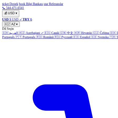
ticket Destek
book Bilgi Bankası
star Referanslar
📞 544-471-6541
💰
USD
▾
USD
$ USD
✓
TRY
₺
🇦🇿
AZ
▾
Dil Seçin
🇸🇦
العربية
🇦🇿
Azerbaijani
✓
🇪🇸
Català
🇨🇳
中文
🇭🇷
Hrvatski
🇨🇿
Čeština
🇩🇰
Português
🇵🇹
Português
🇷🇴
Română
🇷🇺
Русский
🇪🇸
Español
🇸🇪
Svenska
🇹🇷
T