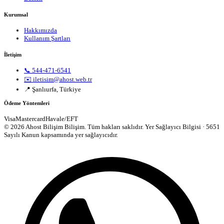
Kurumsal
Hakkımızda
Kullanım Şartları
İletişim
📞 544-471-6541
✉️ iletisim@ahost.web.tr
📍 Şanlıurfa, Türkiye
Ödeme Yöntemleri
Visa
Mastercard
Havale/EFT
© 2026 Ahost Bilişim Bilişim. Tüm hakları saklıdır.
Yer Sağlayıcı Bilgisi · 5651
Sayılı Kanun kapsamında yer sağlayıcıdır.