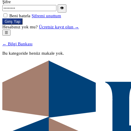
Şifre
👁
Beni hatırla
Şifremi unuttum
Giriş Yap
Hesabınız yok mu?
Ücretsiz kayıt olun →
☰
← Bilgi Bankası
Bu kategoride henüz makale yok.