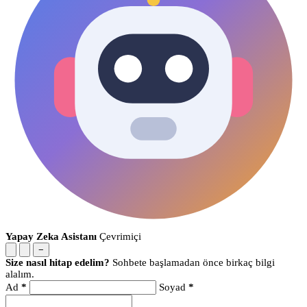
Yapay Zeka Asistanı
Çevrimiçi
−
Size nasıl hitap edelim?
Sohbete başlamadan önce birkaç bilgi
alalım.
Ad
*
Soyad
*