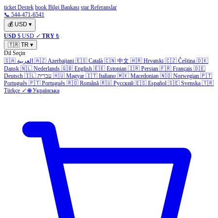
ticket Destek
book Bilgi Bankası
star Referanslar
📞 544-471-6541
💰
USD
▾
USD
$ USD
✓
TRY
₺
🇹🇷
TR
▾
Dil Seçin
🇸🇦
العربية
🇦🇿
Azerbaijani
🇪🇸
Català
🇨🇳
中文
🇭🇷
Hrvatski
🇨🇿
Čeština
🇩🇰
Dansk
🇳🇱
Nederlands
🇬🇧
English
🇪🇪
Estonian
🇮🇷
Persian
🇫🇷
Français
🇩🇪
Deutsch
🇮🇱
עברית
🇭🇺
Magyar
🇮🇹
Italiano
🇲🇰
Macedonian
🇳🇴
Norwegian
🇵🇹
Português
🇵🇹
Português
🇷🇴
Română
🇷🇺
Русский
🇪🇸
Español
🇸🇪
Svenska
🇹🇷
Türkçe
✓
🌐
Українська