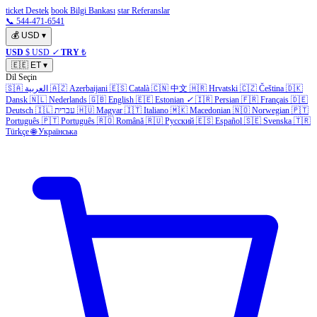
ticket Destek
book Bilgi Bankası
star Referanslar
📞 544-471-6541
💰
USD
▾
USD
$ USD
✓
TRY
₺
🇪🇪
ET
▾
Dil Seçin
🇸🇦
العربية
🇦🇿
Azerbaijani
🇪🇸
Català
🇨🇳
中文
🇭🇷
Hrvatski
🇨🇿
Čeština
🇩🇰
Dansk
🇳🇱
Nederlands
🇬🇧
English
🇪🇪
Estonian
✓
🇮🇷
Persian
🇫🇷
Français
🇩🇪
Deutsch
🇮🇱
עברית
🇭🇺
Magyar
🇮🇹
Italiano
🇲🇰
Macedonian
🇳🇴
Norwegian
🇵🇹
Português
🇵🇹
Português
🇷🇴
Română
🇷🇺
Русский
🇪🇸
Español
🇸🇪
Svenska
🇹🇷
Türkçe
🌐
Українська