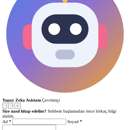
Yapay Zeka Asistanı
Çevrimiçi
−
Size nasıl hitap edelim?
Sohbete başlamadan önce birkaç bilgi
alalım.
Ad
*
Soyad
*