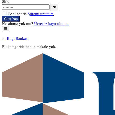
Şifre
👁
Beni hatırla
Şifremi unuttum
Giriş Yap
Hesabınız yok mu?
Ücretsiz kayıt olun →
☰
← Bilgi Bankası
Bu kategoride henüz makale yok.