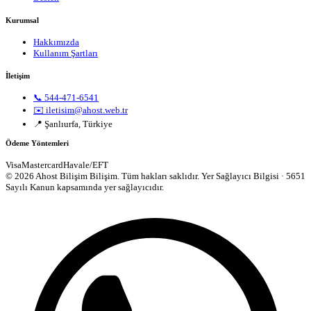
Kurumsal
Hakkımızda
Kullanım Şartları
İletişim
📞 544-471-6541
✉️ iletisim@ahost.web.tr
📍 Şanlıurfa, Türkiye
Ödeme Yöntemleri
Visa
Mastercard
Havale/EFT
© 2026 Ahost Bilişim Bilişim. Tüm hakları saklıdır.
Yer Sağlayıcı Bilgisi · 5651
Sayılı Kanun kapsamında yer sağlayıcıdır.