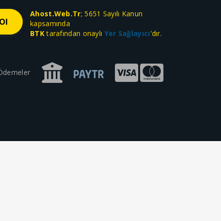
Ahost.Web.Tr
; 5651 Sayılı Kanun
kapsamında
BTK
tarafından onaylı
Yer Sağlayıcı
'dır.
 Ödemeler