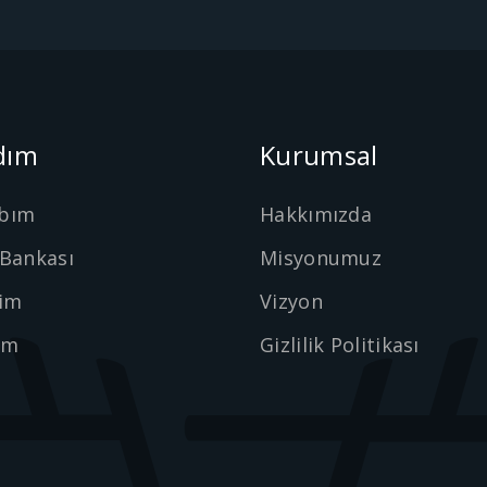
dım
Kurumsal
bım
Hakkımızda
 Bankası
Misyonumuz
şim
Vizyon
ım
Gizlilik Politikası