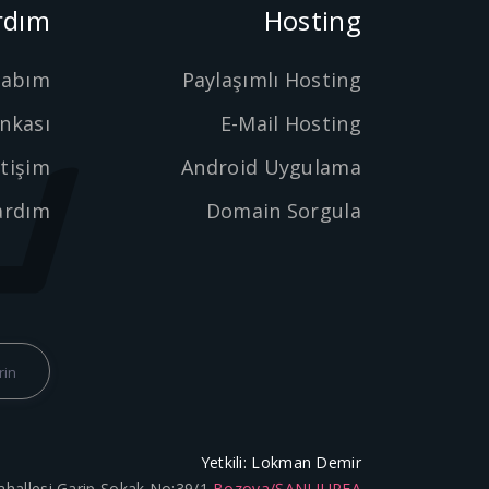
rdım
Hosting
sabım
Paylaşımlı Hosting
ankası
E-Mail Hosting
etişim
Android Uygulama
ardım
Domain Sorgula
Yetkili: Lokman Demir
ahallesi Garip Sokak No:39/1
Bozova/ŞANLIURFA