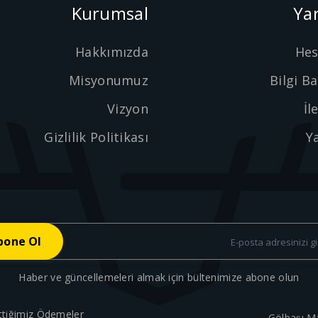
Kurumsal
Ya
Hakkımızda
He
Misyonumuz
Bilgi B
Vizyon
İl
Gizlilik Politikası
Y
Haber ve güncellemeleri almak için bültenimize abone olun
ttiğimiz Ödemeler
Gölbaşı M