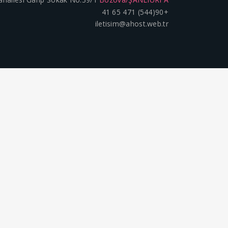
+90(544) 471 65 41
iletisim@ahost.web.tr