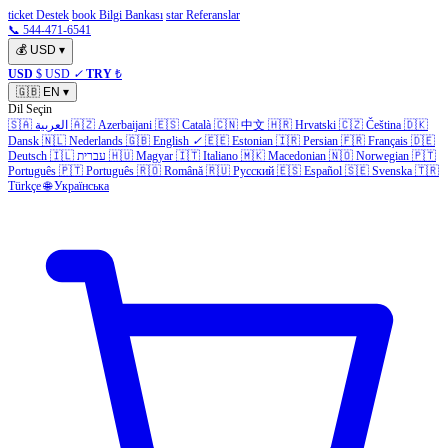
ticket Destek
book Bilgi Bankası
star Referanslar
📞 544-471-6541
💰
USD
▾
USD
$ USD
✓
TRY
₺
🇬🇧
EN
▾
Dil Seçin
🇸🇦
العربية
🇦🇿
Azerbaijani
🇪🇸
Català
🇨🇳
中文
🇭🇷
Hrvatski
🇨🇿
Čeština
🇩🇰
Dansk
🇳🇱
Nederlands
🇬🇧
English
✓
🇪🇪
Estonian
🇮🇷
Persian
🇫🇷
Français
🇩🇪
Deutsch
🇮🇱
עברית
🇭🇺
Magyar
🇮🇹
Italiano
🇲🇰
Macedonian
🇳🇴
Norwegian
🇵🇹
Português
🇵🇹
Português
🇷🇴
Română
🇷🇺
Русский
🇪🇸
Español
🇸🇪
Svenska
🇹🇷
Türkçe
🌐
Українська