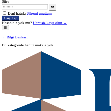
Şifre
👁
Beni hatırla
Şifremi unuttum
Giriş Yap
Hesabınız yok mu?
Ücretsiz kayıt olun →
☰
← Bilgi Bankası
Bu kategoride henüz makale yok.