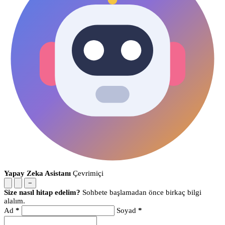
Yapay Zeka Asistanı
Çevrimiçi
−
Size nasıl hitap edelim?
Sohbete başlamadan önce birkaç bilgi
alalım.
Ad
*
Soyad
*