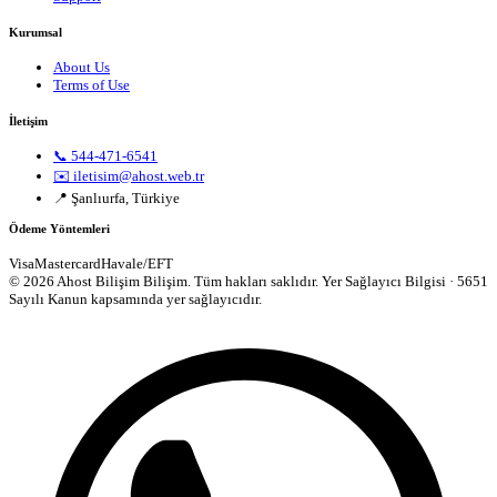
Kurumsal
About Us
Terms of Use
İletişim
📞 544-471-6541
✉️ iletisim@ahost.web.tr
📍 Şanlıurfa, Türkiye
Ödeme Yöntemleri
Visa
Mastercard
Havale/EFT
© 2026 Ahost Bilişim Bilişim. Tüm hakları saklıdır.
Yer Sağlayıcı Bilgisi · 5651
Sayılı Kanun kapsamında yer sağlayıcıdır.