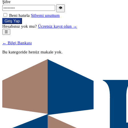
Şifre
👁
Beni hatırla
Şifremi unuttum
Giriş Yap
Hesabınız yok mu?
Ücretsiz kayıt olun →
☰
← Bilgi Bankası
Bu kategoride henüz makale yok.