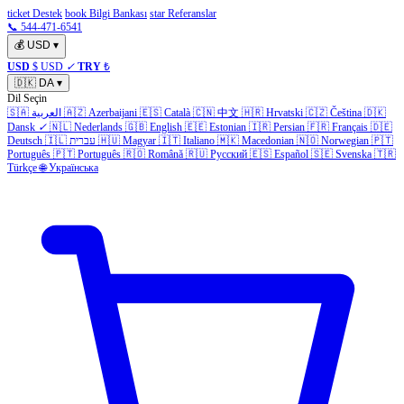
ticket Destek
book Bilgi Bankası
star Referanslar
📞 544-471-6541
💰
USD
▾
USD
$ USD
✓
TRY
₺
🇩🇰
DA
▾
Dil Seçin
🇸🇦
العربية
🇦🇿
Azerbaijani
🇪🇸
Català
🇨🇳
中文
🇭🇷
Hrvatski
🇨🇿
Čeština
🇩🇰
Dansk
✓
🇳🇱
Nederlands
🇬🇧
English
🇪🇪
Estonian
🇮🇷
Persian
🇫🇷
Français
🇩🇪
Deutsch
🇮🇱
עברית
🇭🇺
Magyar
🇮🇹
Italiano
🇲🇰
Macedonian
🇳🇴
Norwegian
🇵🇹
Português
🇵🇹
Português
🇷🇴
Română
🇷🇺
Русский
🇪🇸
Español
🇸🇪
Svenska
🇹🇷
Türkçe
🌐
Українська