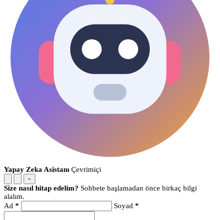
Yapay Zeka Asistanı
Çevrimiçi
−
Size nasıl hitap edelim?
Sohbete başlamadan önce birkaç bilgi
alalım.
Ad
*
Soyad
*