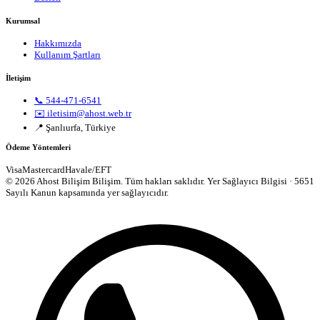
Kurumsal
Hakkımızda
Kullanım Şartları
İletişim
📞 544-471-6541
✉️ iletisim@ahost.web.tr
📍 Şanlıurfa, Türkiye
Ödeme Yöntemleri
Visa
Mastercard
Havale/EFT
© 2026 Ahost Bilişim Bilişim. Tüm hakları saklıdır.
Yer Sağlayıcı Bilgisi · 5651
Sayılı Kanun kapsamında yer sağlayıcıdır.