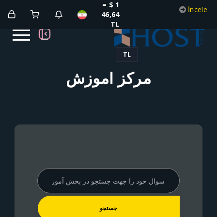
1 $ =
46,64
TL
TL
مرکز آموزش