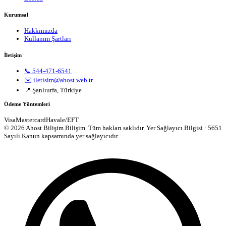
Kurumsal
Hakkımızda
Kullanım Şartları
İletişim
📞 544-471-6541
✉️ iletisim@ahost.web.tr
📍 Şanlıurfa, Türkiye
Ödeme Yöntemleri
Visa
Mastercard
Havale/EFT
© 2026 Ahost Bilişim Bilişim. Tüm hakları saklıdır.
Yer Sağlayıcı Bilgisi · 5651
Sayılı Kanun kapsamında yer sağlayıcıdır.