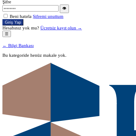
Şifre
👁
Beni hatırla
Şifremi unuttum
Giriş Yap
Hesabınız yok mu?
Ücretsiz kayıt olun →
☰
← Bilgi Bankası
Bu kategoride henüz makale yok.