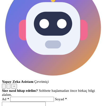
Yapay Zeka Asistanı
Çevrimiçi
−
Size nasıl hitap edelim?
Sohbete başlamadan önce birkaç bilgi
alalım.
Ad
*
Soyad
*