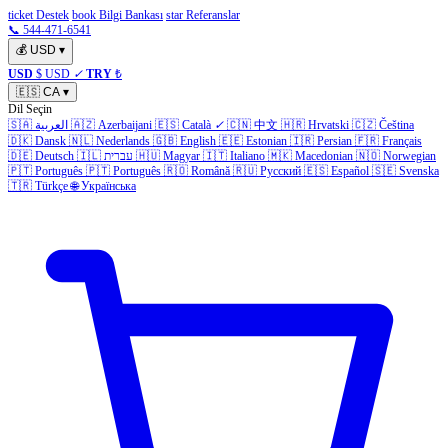
ticket Destek
book Bilgi Bankası
star Referanslar
📞 544-471-6541
💰
USD
▾
USD
$ USD
✓
TRY
₺
🇪🇸
CA
▾
Dil Seçin
🇸🇦
العربية
🇦🇿
Azerbaijani
🇪🇸
Català
✓
🇨🇳
中文
🇭🇷
Hrvatski
🇨🇿
Čeština
🇩🇰
Dansk
🇳🇱
Nederlands
🇬🇧
English
🇪🇪
Estonian
🇮🇷
Persian
🇫🇷
Français
🇩🇪
Deutsch
🇮🇱
עברית
🇭🇺
Magyar
🇮🇹
Italiano
🇲🇰
Macedonian
🇳🇴
Norwegian
🇵🇹
Português
🇵🇹
Português
🇷🇴
Română
🇷🇺
Русский
🇪🇸
Español
🇸🇪
Svenska
🇹🇷
Türkçe
🌐
Українська