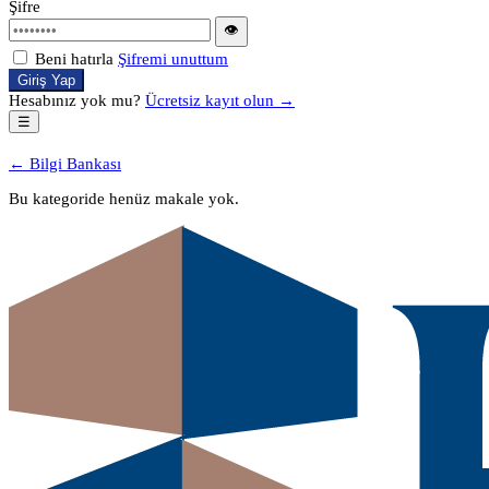
Şifre
👁
Beni hatırla
Şifremi unuttum
Giriş Yap
Hesabınız yok mu?
Ücretsiz kayıt olun →
☰
← Bilgi Bankası
Bu kategoride henüz makale yok.