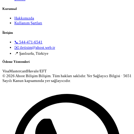
Kurumsal
Hakkımızda
Kullanım Şartları
İletişim
📞 544-471-6541
✉️ iletisim@ahost.web.tr
📍 Şanlıurfa, Türkiye
Ödeme Yöntemleri
Visa
Mastercard
Havale/EFT
© 2026 Ahost Bilişim Bilişim. Tüm hakları saklıdır.
Yer Sağlayıcı Bilgisi · 5651
Sayılı Kanun kapsamında yer sağlayıcıdır.