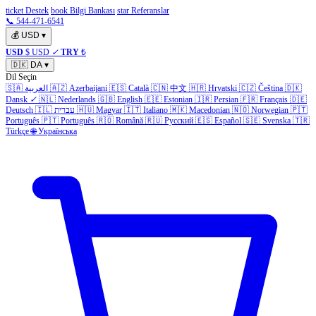
ticket Destek
book Bilgi Bankası
star Referanslar
📞 544-471-6541
💰
USD
▾
USD
$ USD
✓
TRY
₺
🇩🇰
DA
▾
Dil Seçin
🇸🇦
العربية
🇦🇿
Azerbaijani
🇪🇸
Català
🇨🇳
中文
🇭🇷
Hrvatski
🇨🇿
Čeština
🇩🇰
Dansk
✓
🇳🇱
Nederlands
🇬🇧
English
🇪🇪
Estonian
🇮🇷
Persian
🇫🇷
Français
🇩🇪
Deutsch
🇮🇱
עברית
🇭🇺
Magyar
🇮🇹
Italiano
🇲🇰
Macedonian
🇳🇴
Norwegian
🇵🇹
Português
🇵🇹
Português
🇷🇴
Română
🇷🇺
Русский
🇪🇸
Español
🇸🇪
Svenska
🇹🇷
Türkçe
🌐
Українська