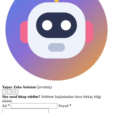
Yapay Zeka Asistanı
Çevrimiçi
−
Size nasıl hitap edelim?
Sohbete başlamadan önce birkaç bilgi
alalım.
Ad
*
Soyad
*