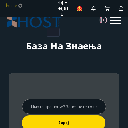
1 $ =
İncele
46,64
TL
TL
База На Знаења