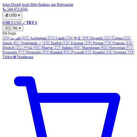
ticket Destek
book Bilgi Bankası
star Referanslar
📞 544-471-6541
💰
USD
▾
USD
$ USD
✓
TRY
₺
🇳🇱
NL
▾
Dil Seçin
🇸🇦
العربية
🇦🇿
Azerbaijani
🇪🇸
Català
🇨🇳
中文
🇭🇷
Hrvatski
🇨🇿
Čeština
🇩🇰
Dansk
🇳🇱
Nederlands
✓
🇬🇧
English
🇪🇪
Estonian
🇮🇷
Persian
🇫🇷
Français
🇩🇪
Deutsch
🇮🇱
עברית
🇭🇺
Magyar
🇮🇹
Italiano
🇲🇰
Macedonian
🇳🇴
Norwegian
🇵🇹
Português
🇵🇹
Português
🇷🇴
Română
🇷🇺
Русский
🇪🇸
Español
🇸🇪
Svenska
🇹🇷
Türkçe
🌐
Українська