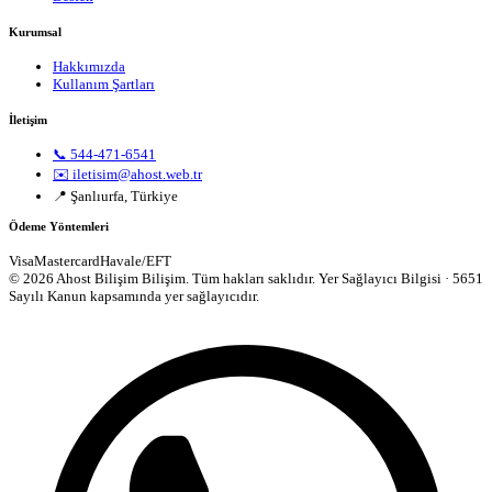
Kurumsal
Hakkımızda
Kullanım Şartları
İletişim
📞 544-471-6541
✉️ iletisim@ahost.web.tr
📍 Şanlıurfa, Türkiye
Ödeme Yöntemleri
Visa
Mastercard
Havale/EFT
© 2026 Ahost Bilişim Bilişim. Tüm hakları saklıdır.
Yer Sağlayıcı Bilgisi · 5651
Sayılı Kanun kapsamında yer sağlayıcıdır.