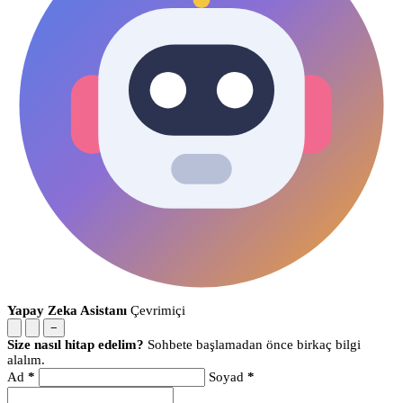
Yapay Zeka Asistanı
Çevrimiçi
−
Size nasıl hitap edelim?
Sohbete başlamadan önce birkaç bilgi
alalım.
Ad
*
Soyad
*