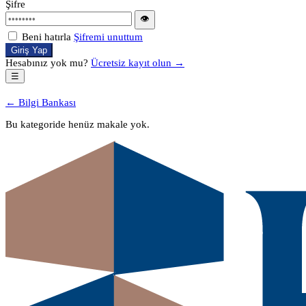
Şifre
👁
Beni hatırla
Şifremi unuttum
Giriş Yap
Hesabınız yok mu?
Ücretsiz kayıt olun →
☰
← Bilgi Bankası
Bu kategoride henüz makale yok.