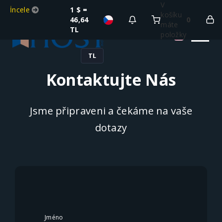
V
İncele
1 $ =
košíku
46,64
0
máte
TL
položky
TL
Kontaktujte Nás
Jsme připraveni a čekáme na vaše
dotazy
Jméno