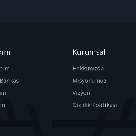
dım
Kurumsal
bım
Hakkımızda
 Bankası
Misyonumuz
şim
Vizyon
ım
Gizlilik Politikası