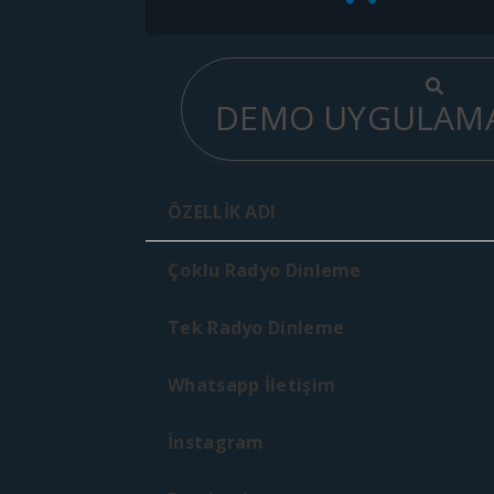
DEMO UYGULAMA
ÖZELLİK ADI
Çoklu Radyo Dinleme
Tek Radyo Dinleme
Whatsapp İletişim
İnstagram