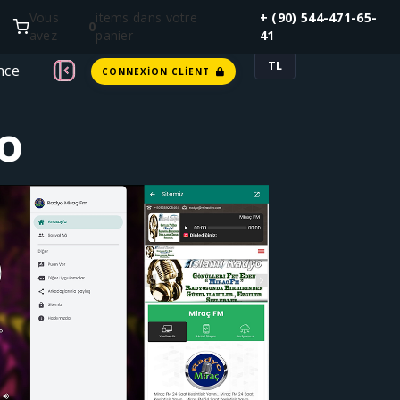
Vous
items dans votre
+ (90) 544-471-65-
0
avez
panier
41
TL
nce
CONNEXION CLIENT
o