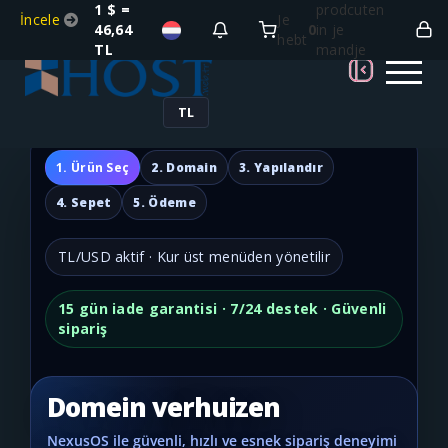
1 $ =
prodcuten
İncele
Je
46,64
0
in je
hebt
TL
mandje
TL
1. Ürün Seç
2. Domain
3. Yapılandır
4. Sepet
5. Ödeme
TL/USD aktif · Kur üst menüden yönetilir
15 gün iade garantisi · 7/24 destek · Güvenli
sipariş
Domein verhuizen