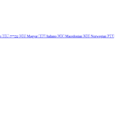
h
🇮🇱
עברית
🇭🇺
Magyar
🇮🇹
Italiano
🇲🇰
Macedonian
🇳🇴
Norwegian
🇵🇹