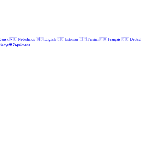
Dansk
🇳🇱
Nederlands
🇬🇧
English
🇪🇪
Estonian
🇮🇷
Persian
🇫🇷
Français
🇩🇪
Deutsc
ürkçe
🌐
Українська