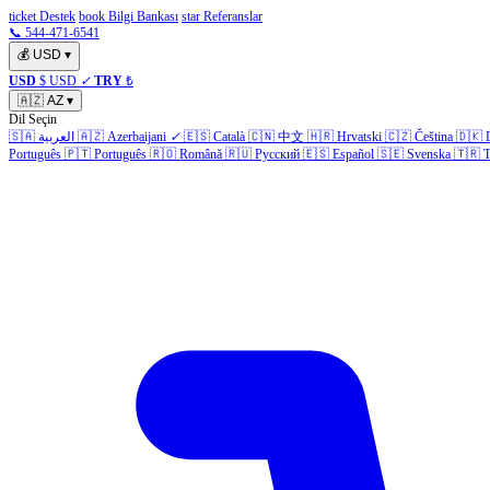
ticket Destek
book Bilgi Bankası
star Referanslar
📞 544-471-6541
💰
USD
▾
USD
$ USD
✓
TRY
₺
🇦🇿
AZ
▾
Dil Seçin
🇸🇦
العربية
🇦🇿
Azerbaijani
✓
🇪🇸
Català
🇨🇳
中文
🇭🇷
Hrvatski
🇨🇿
Čeština
🇩🇰
Português
🇵🇹
Português
🇷🇴
Română
🇷🇺
Русский
🇪🇸
Español
🇸🇪
Svenska
🇹🇷
T