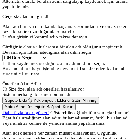
Alternatif olarak, bu alan adını sorgulayıp kaydetmek için arama
yapabilirsiniz.
Geçersiz alan adı girildi
Alan adı harf ya da rakamla başlamak zorundadır
ve en az
ile en
fazla
karakter uzunluğunda olmalıdır
Lütfen girişinizi kontrol edip tekrar deneyin.
Girdiğiniz alanın uluslararası bir alan adı olduğunu tespit ettik.
Devamı için lütfen istediğiniz alan dilini seçin.
Lütfen kaydetmek istediğiniz alan adının dilini seçin.
Bu alan adının kayıt işlemine devam et
Transfer ederek alan adı
süresini *1 yıl uzat
Önerilen Alan Adları
Size özel alan adı önerileri hazırlanıyor
Sistem herhangi bir öneri bulamadı.
Sepete Ekle
Yükleniyor...
Eklendi
Satın Alınmış
Satın Alma Desteği ile Bağlantı Kurun
Daha fazla öneri göster!
Gösterebileceğimiz tüm sonuçlar bunlar!
Eğer hala aradığınız alan adını bulamadıysanız, farklı bir alan adı
veya anahtar kelime ile yeniden arama yapabilirsiniz.
Alan adı önerileri her zaman müsait olmayabilir. Uygunluk
durumları sepete ekleme sırasında gerçek zamanlı olarak kontrol