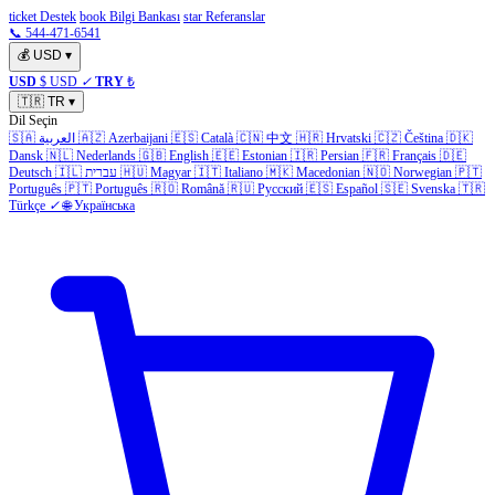
ticket Destek
book Bilgi Bankası
star Referanslar
📞 544-471-6541
💰
USD
▾
USD
$ USD
✓
TRY
₺
🇹🇷
TR
▾
Dil Seçin
🇸🇦
العربية
🇦🇿
Azerbaijani
🇪🇸
Català
🇨🇳
中文
🇭🇷
Hrvatski
🇨🇿
Čeština
🇩🇰
Dansk
🇳🇱
Nederlands
🇬🇧
English
🇪🇪
Estonian
🇮🇷
Persian
🇫🇷
Français
🇩🇪
Deutsch
🇮🇱
עברית
🇭🇺
Magyar
🇮🇹
Italiano
🇲🇰
Macedonian
🇳🇴
Norwegian
🇵🇹
Português
🇵🇹
Português
🇷🇴
Română
🇷🇺
Русский
🇪🇸
Español
🇸🇪
Svenska
🇹🇷
Türkçe
✓
🌐
Українська