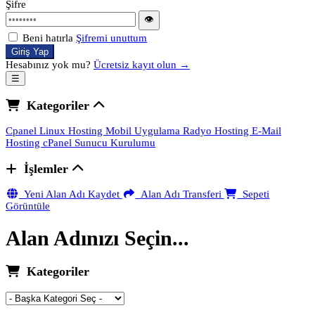
Şifre
👁
Beni hatırla
Şifremi unuttum
Giriş Yap
Hesabınız yok mu?
Ücretsiz kayıt olun →
☰
Kategoriler
Cpanel Linux Hosting
Mobil Uygulama
Radyo Hosting
E-Mail
Hosting
cPanel Sunucu Kurulumu
İşlemler
Yeni Alan Adı Kaydet
Alan Adı Transferi
Sepeti
Görüntüle
Alan Adınızı Seçin...
Kategoriler