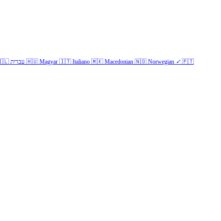
🇱
עברית
🇭🇺
Magyar
🇮🇹
Italiano
🇲🇰
Macedonian
🇳🇴
Norwegian
✓
🇵🇹