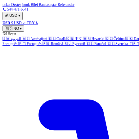
ticket Destek
book Bilgi Bankası
star Referanslar
📞 544-471-6541
💰
USD
▾
USD
$ USD
✓
TRY
₺
🇳🇴
NO
▾
Dil Seçin
🇸🇦
العربية
🇦🇿
Azerbaijani
🇪🇸
Català
🇨🇳
中文
🇭🇷
Hrvatski
🇨🇿
Čeština
🇩🇰
Da
Português
🇵🇹
Português
🇷🇴
Română
🇷🇺
Русский
🇪🇸
Español
🇸🇪
Svenska
🇹🇷
T