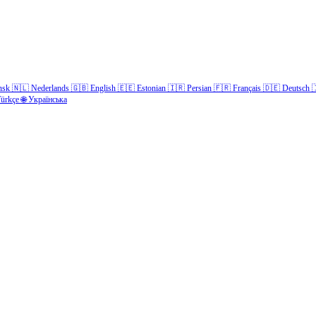
nsk
🇳🇱
Nederlands
🇬🇧
English
🇪🇪
Estonian
🇮🇷
Persian
🇫🇷
Français
🇩🇪
Deutsch

ürkçe
🌐
Українська