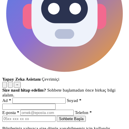
Yapay Zeka Asistanı
Çevrimiçi
−
Size nasıl hitap edelim?
Sohbete başlamadan önce birkaç bilgi
alalım.
Ad
*
Soyad
*
E-posta
*
Telefon
*
Sohbete Başla
Bilgileriniz yalnızca size dönüş yapabilmemiz için kullanılır.