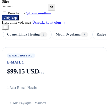
Şifre
👁
Beni hatırla
Şifremi unuttum
Giriş Yap
Hesabınız yok mu?
Ücretsiz kayıt olun →
☰
Cpanel Linux Hosting
Mobil Uygulama
Radyo H
9
7
E-MAIL HOSTING
E-MAIL 1
$99.15 USD
/ ay
1 Adet E-mail Hesabı
100 MB Paylaşımlı Mailbox