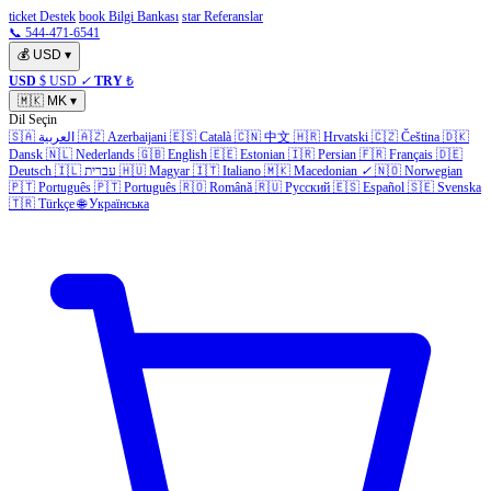
ticket Destek
book Bilgi Bankası
star Referanslar
📞 544-471-6541
💰
USD
▾
USD
$ USD
✓
TRY
₺
🇲🇰
MK
▾
Dil Seçin
🇸🇦
العربية
🇦🇿
Azerbaijani
🇪🇸
Català
🇨🇳
中文
🇭🇷
Hrvatski
🇨🇿
Čeština
🇩🇰
Dansk
🇳🇱
Nederlands
🇬🇧
English
🇪🇪
Estonian
🇮🇷
Persian
🇫🇷
Français
🇩🇪
Deutsch
🇮🇱
עברית
🇭🇺
Magyar
🇮🇹
Italiano
🇲🇰
Macedonian
✓
🇳🇴
Norwegian
🇵🇹
Português
🇵🇹
Português
🇷🇴
Română
🇷🇺
Русский
🇪🇸
Español
🇸🇪
Svenska
🇹🇷
Türkçe
🌐
Українська