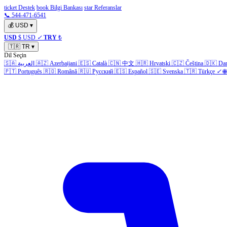
ticket Destek
book Bilgi Bankası
star Referanslar
📞 544-471-6541
💰
USD
▾
USD
$ USD
✓
TRY
₺
🇹🇷
TR
▾
Dil Seçin
🇸🇦
العربية
🇦🇿
Azerbaijani
🇪🇸
Català
🇨🇳
中文
🇭🇷
Hrvatski
🇨🇿
Čeština
🇩🇰
Da
🇵🇹
Português
🇷🇴
Română
🇷🇺
Русский
🇪🇸
Español
🇸🇪
Svenska
🇹🇷
Türkçe
✓
🌐