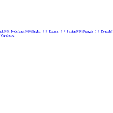
nsk
🇳🇱
Nederlands
🇬🇧
English
🇪🇪
Estonian
🇮🇷
Persian
🇫🇷
Français
🇩🇪
Deutsch

Українська