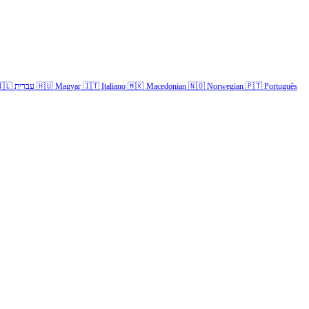
🇱
עברית
🇭🇺
Magyar
🇮🇹
Italiano
🇲🇰
Macedonian
🇳🇴
Norwegian
🇵🇹
Português