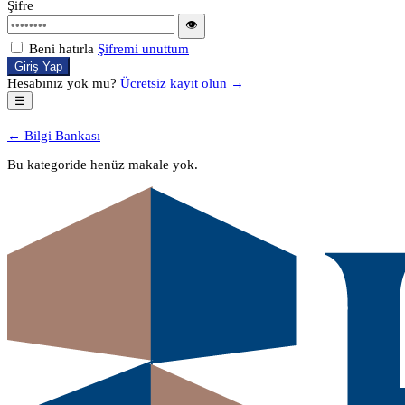
Şifre
👁
Beni hatırla
Şifremi unuttum
Giriş Yap
Hesabınız yok mu?
Ücretsiz kayıt olun →
☰
← Bilgi Bankası
Bu kategoride henüz makale yok.