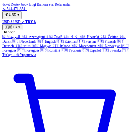
ticket Destek
book Bilgi Bankası
star Referanslar
📞 544-471-6541
💰
USD
▾
USD
$ USD
✓
TRY
₺
🇹🇷
TR
▾
Dil Seçin
🇸🇦
العربية
🇦🇿
Azerbaijani
🇪🇸
Català
🇨🇳
中文
🇭🇷
Hrvatski
🇨🇿
Čeština
🇩🇰
Dansk
🇳🇱
Nederlands
🇬🇧
English
🇪🇪
Estonian
🇮🇷
Persian
🇫🇷
Français
🇩🇪
Deutsch
🇮🇱
עברית
🇭🇺
Magyar
🇮🇹
Italiano
🇲🇰
Macedonian
🇳🇴
Norwegian
🇵🇹
Português
🇵🇹
Português
🇷🇴
Română
🇷🇺
Русский
🇪🇸
Español
🇸🇪
Svenska
🇹🇷
Türkçe
✓
🌐
Українська