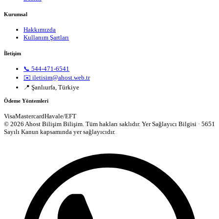
Kurumsal
Hakkımızda
Kullanım Şartları
İletişim
📞 544-471-6541
✉️ iletisim@ahost.web.tr
📍 Şanlıurfa, Türkiye
Ödeme Yöntemleri
Visa
Mastercard
Havale/EFT
© 2026 Ahost Bilişim Bilişim. Tüm hakları saklıdır.
Yer Sağlayıcı Bilgisi · 5651
Sayılı Kanun kapsamında yer sağlayıcıdır.