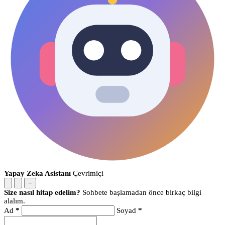
Yapay Zeka Asistanı
Çevrimiçi
−
Size nasıl hitap edelim?
Sohbete başlamadan önce birkaç bilgi
alalım.
Ad
*
Soyad
*