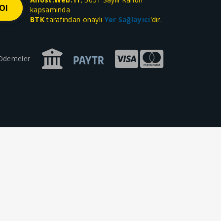
kapsamında
BTK
tarafından onaylı
Yer Sağlayıcı
'dır.
 Ödemeler