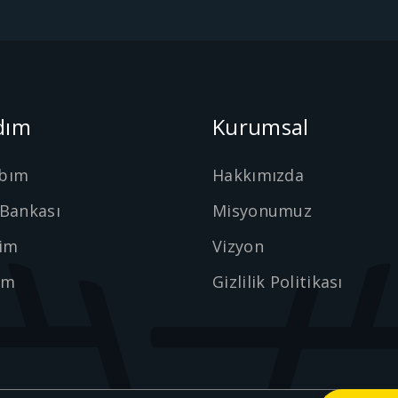
dım
Kurumsal
bım
Hakkımızda
 Bankası
Misyonumuz
şim
Vizyon
ım
Gizlilik Politikası