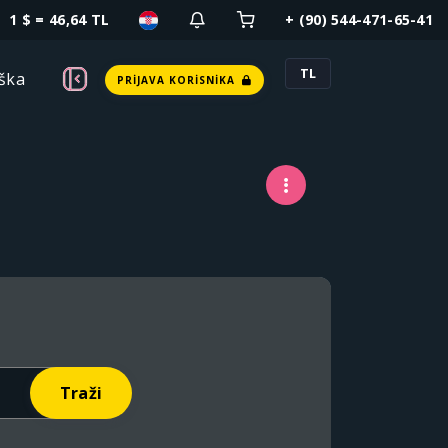
1 $ = 46,64 TL
+ (90) 544-471-65-41
TL
ška
PRIJAVA KORISNIKA