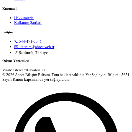
Kurumsal
Hakkımızda
Kullanım Şartları
İletişim
📞 544-471-6541
✉️ iletisim@ahost.web.tr
📍 Şanlıurfa, Türkiye
Ödeme Yöntemleri
Visa
Mastercard
Havale/EFT
© 2026 Ahost Bilişim Bilişim. Tüm hakları saklıdır.
Yer Sağlayıcı Bilgisi · 5651
Sayılı Kanun kapsamında yer sağlayıcıdır.