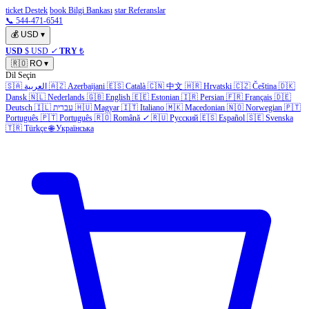
ticket Destek
book Bilgi Bankası
star Referanslar
📞 544-471-6541
💰
USD
▾
USD
$ USD
✓
TRY
₺
🇷🇴
RO
▾
Dil Seçin
🇸🇦
العربية
🇦🇿
Azerbaijani
🇪🇸
Català
🇨🇳
中文
🇭🇷
Hrvatski
🇨🇿
Čeština
🇩🇰
Dansk
🇳🇱
Nederlands
🇬🇧
English
🇪🇪
Estonian
🇮🇷
Persian
🇫🇷
Français
🇩🇪
Deutsch
🇮🇱
עברית
🇭🇺
Magyar
🇮🇹
Italiano
🇲🇰
Macedonian
🇳🇴
Norwegian
🇵🇹
Português
🇵🇹
Português
🇷🇴
Română
✓
🇷🇺
Русский
🇪🇸
Español
🇸🇪
Svenska
🇹🇷
Türkçe
🌐
Українська