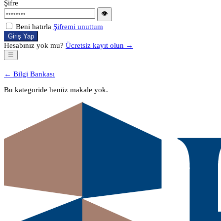
Şifre
👁
Beni hatırla
Şifremi unuttum
Giriş Yap
Hesabınız yok mu?
Ücretsiz kayıt olun →
☰
← Bilgi Bankası
Bu kategoride henüz makale yok.