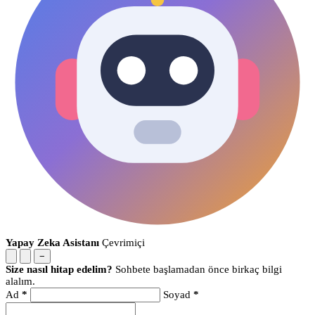
Yapay Zeka Asistanı
Çevrimiçi
−
Size nasıl hitap edelim?
Sohbete başlamadan önce birkaç bilgi
alalım.
Ad
*
Soyad
*