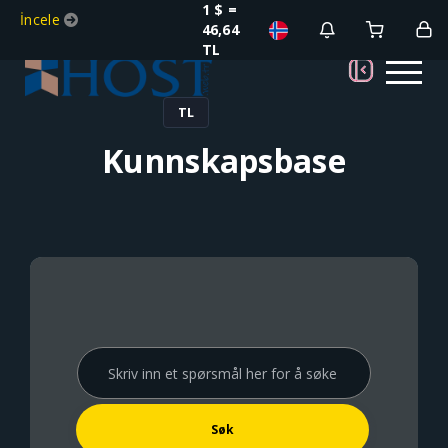
1 $ =
İncele
46,64
TL
TL
Kunnskapsbase