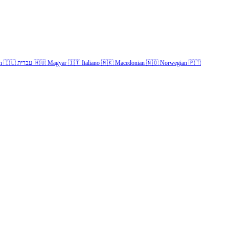
🇵🇹
Norwegian
🇳🇴
Macedonian
🇲🇰
Italiano
🇮🇹
Magyar
🇭🇺
עברית
🇮🇱
h