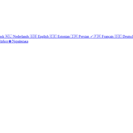
nsk
🇳🇱
Nederlands
🇬🇧
English
🇪🇪
Estonian
🇮🇷
Persian
✓
🇫🇷
Français
🇩🇪
Deutsc
ürkçe
🌐
Українська