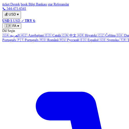
ticket Destek
book Bilgi Bankası
star Referanslar
📞 544-471-6541
💰
USD
▾
USD
$ USD
✓
TRY
₺
🇮🇷
FA
▾
Dil Seçin
Da
🇩🇰
Čeština
🇨🇿
Hrvatski
🇭🇷
中文
🇨🇳
Català
🇪🇸
Azerbaijani
🇦🇿
العربية
🇸🇦
Português
🇵🇹
Português
🇷🇴
Română
🇷🇺
Русский
🇪🇸
Español
🇸🇪
Svenska
🇹🇷
T