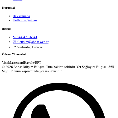
Kurumsal
Hakkımızda
Kullanım Şartları
İletişim
📞 544-471-6541
✉️ iletisim@ahost.web.tr
📍 Şanlıurfa, Türkiye
Ödeme Yöntemleri
Visa
Mastercard
Havale/EFT
© 2026 Ahost Bilişim Bilişim. Tüm hakları saklıdır.
Yer Sağlayıcı Bilgisi · 5651
Sayılı Kanun kapsamında yer sağlayıcıdır.