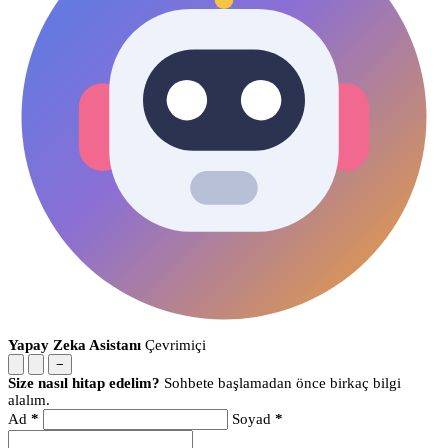
Yapay Zeka Asistanı
Çevrimiçi
−
Size nasıl hitap edelim?
Sohbete başlamadan önce birkaç bilgi
alalım.
Ad
*
Soyad
*