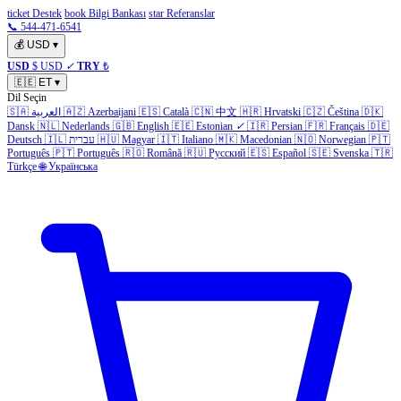
ticket Destek
book Bilgi Bankası
star Referanslar
📞 544-471-6541
💰
USD
▾
USD
$ USD
✓
TRY
₺
🇪🇪
ET
▾
Dil Seçin
🇸🇦
العربية
🇦🇿
Azerbaijani
🇪🇸
Català
🇨🇳
中文
🇭🇷
Hrvatski
🇨🇿
Čeština
🇩🇰
Dansk
🇳🇱
Nederlands
🇬🇧
English
🇪🇪
Estonian
✓
🇮🇷
Persian
🇫🇷
Français
🇩🇪
Deutsch
🇮🇱
עברית
🇭🇺
Magyar
🇮🇹
Italiano
🇲🇰
Macedonian
🇳🇴
Norwegian
🇵🇹
Português
🇵🇹
Português
🇷🇴
Română
🇷🇺
Русский
🇪🇸
Español
🇸🇪
Svenska
🇹🇷
Türkçe
🌐
Українська