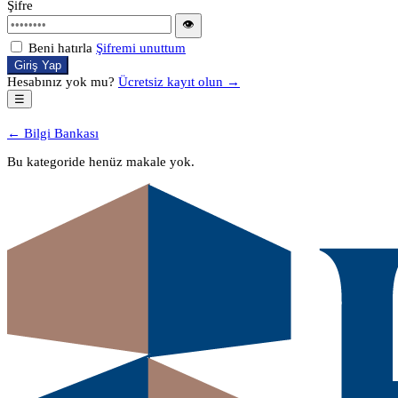
Şifre
👁
Beni hatırla
Şifremi unuttum
Giriş Yap
Hesabınız yok mu?
Ücretsiz kayıt olun →
☰
← Bilgi Bankası
Bu kategoride henüz makale yok.