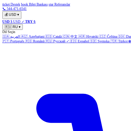
ticket Destek
book Bilgi Bankası
star Referanslar
📞 544-471-6541
💰
USD
▾
USD
$ USD
✓
TRY
₺
🇷🇺
RU
▾
Dil Seçin
🇸🇦
العربية
🇦🇿
Azerbaijani
🇪🇸
Català
🇨🇳
中文
🇭🇷
Hrvatski
🇨🇿
Čeština
🇩🇰
Da
🇵🇹
Português
🇷🇴
Română
🇷🇺
Русский
✓
🇪🇸
Español
🇸🇪
Svenska
🇹🇷
Türkçe
🌐