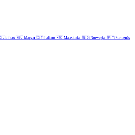
🇱
עברית
🇭🇺
Magyar
🇮🇹
Italiano
🇲🇰
Macedonian
🇳🇴
Norwegian
🇵🇹
Português