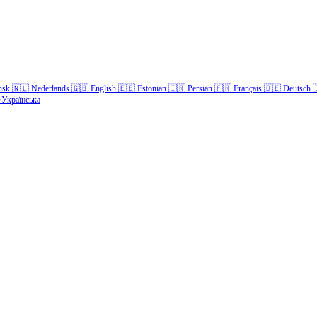
nsk
🇳🇱
Nederlands
🇬🇧
English
🇪🇪
Estonian
🇮🇷
Persian
🇫🇷
Français
🇩🇪
Deutsch

Українська