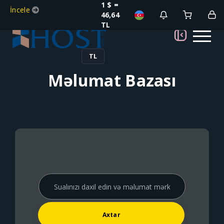
1 $ =
İncele
46,64
TL
TL
Məlumat Bazası