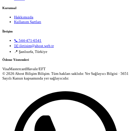
Kurumsal
Hakkımızda
Kullanım Şartları
İletişim
📞 544-471-6541
✉️ iletisim@ahost.web.tr
📍 Şanlıurfa, Türkiye
Ödeme Yöntemleri
Visa
Mastercard
Havale/EFT
© 2026 Ahost Bilişim Bilişim. Tüm hakları saklıdır.
Yer Sağlayıcı Bilgisi · 5651
Sayılı Kanun kapsamında yer sağlayıcıdır.