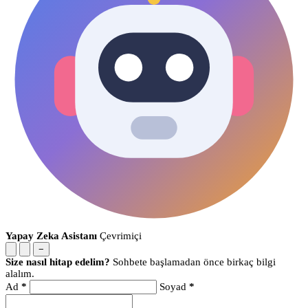
Yapay Zeka Asistanı
Çevrimiçi
−
Size nasıl hitap edelim?
Sohbete başlamadan önce birkaç bilgi
alalım.
Ad
*
Soyad
*