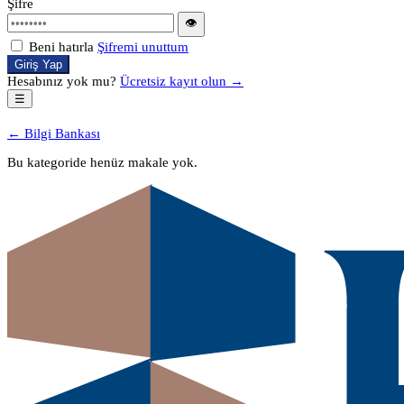
Şifre
👁
Beni hatırla
Şifremi unuttum
Giriş Yap
Hesabınız yok mu?
Ücretsiz kayıt olun →
☰
← Bilgi Bankası
Bu kategoride henüz makale yok.