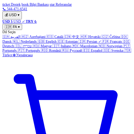
ticket Destek
book Bilgi Bankası
star Referanslar
📞 544-471-6541
💰
USD
▾
USD
$ USD
✓
TRY
₺
🇮🇷
FA
▾
Dil Seçin
🇩🇰
Čeština
🇨🇿
Hrvatski
🇭🇷
中文
🇨🇳
Català
🇪🇸
Azerbaijani
🇦🇿
العربية
🇸🇦
Dansk
🇳🇱
Nederlands
🇬🇧
English
🇪🇪
Estonian
🇮🇷
Persian
✓
🇫🇷
Français
🇩🇪
🇵🇹
Norwegian
🇳🇴
Macedonian
🇲🇰
Italiano
🇮🇹
Magyar
🇭🇺
עברית
🇮🇱
Deutsch
Português
🇵🇹
Português
🇷🇴
Română
🇷🇺
Русский
🇪🇸
Español
🇸🇪
Svenska
🇹🇷
Türkçe
🌐
Українська