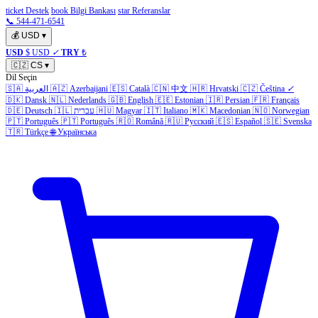
ticket Destek
book Bilgi Bankası
star Referanslar
📞 544-471-6541
💰
USD
▾
USD
$ USD
✓
TRY
₺
🇨🇿
CS
▾
Dil Seçin
🇸🇦
العربية
🇦🇿
Azerbaijani
🇪🇸
Català
🇨🇳
中文
🇭🇷
Hrvatski
🇨🇿
Čeština
✓
🇩🇰
Dansk
🇳🇱
Nederlands
🇬🇧
English
🇪🇪
Estonian
🇮🇷
Persian
🇫🇷
Français
🇩🇪
Deutsch
🇮🇱
עברית
🇭🇺
Magyar
🇮🇹
Italiano
🇲🇰
Macedonian
🇳🇴
Norwegian
🇵🇹
Português
🇵🇹
Português
🇷🇴
Română
🇷🇺
Русский
🇪🇸
Español
🇸🇪
Svenska
🇹🇷
Türkçe
🌐
Українська