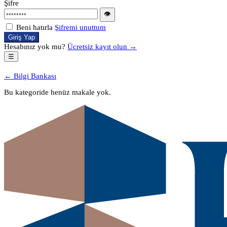
Şifre
👁
Beni hatırla
Şifremi unuttum
Giriş Yap
Hesabınız yok mu?
Ücretsiz kayıt olun →
☰
← Bilgi Bankası
Bu kategoride henüz makale yok.