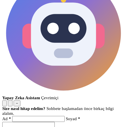
Yapay Zeka Asistanı
Çevrimiçi
−
Size nasıl hitap edelim?
Sohbete başlamadan önce birkaç bilgi
alalım.
Ad
*
Soyad
*