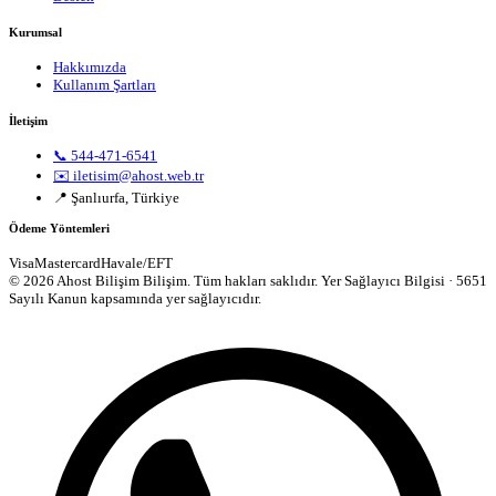
Kurumsal
Hakkımızda
Kullanım Şartları
İletişim
📞 544-471-6541
✉️ iletisim@ahost.web.tr
📍 Şanlıurfa, Türkiye
Ödeme Yöntemleri
Visa
Mastercard
Havale/EFT
© 2026 Ahost Bilişim Bilişim. Tüm hakları saklıdır.
Yer Sağlayıcı Bilgisi · 5651
Sayılı Kanun kapsamında yer sağlayıcıdır.