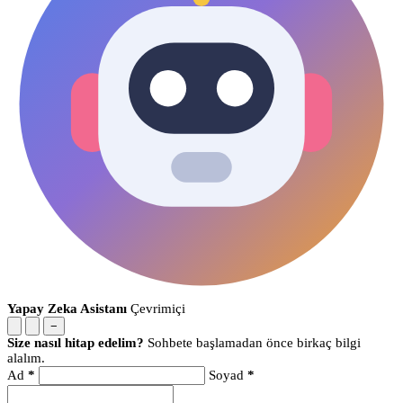
Yapay Zeka Asistanı
Çevrimiçi
−
Size nasıl hitap edelim?
Sohbete başlamadan önce birkaç bilgi
alalım.
Ad
*
Soyad
*