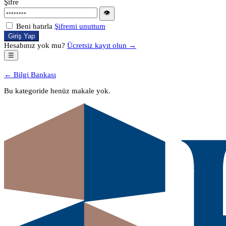
Şifre
👁
Beni hatırla
Şifremi unuttum
Giriş Yap
Hesabınız yok mu?
Ücretsiz kayıt olun →
☰
← Bilgi Bankası
Bu kategoride henüz makale yok.