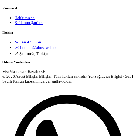
Kurumsal
Hakkımızda
Kullanım Şartları
İletişim
📞 544-471-6541
✉️ iletisim@ahost.web.tr
📍 Şanlıurfa, Türkiye
Ödeme Yöntemleri
Visa
Mastercard
Havale/EFT
© 2026 Ahost Bilişim Bilişim. Tüm hakları saklıdır.
Yer Sağlayıcı Bilgisi · 5651
Sayılı Kanun kapsamında yer sağlayıcıdır.