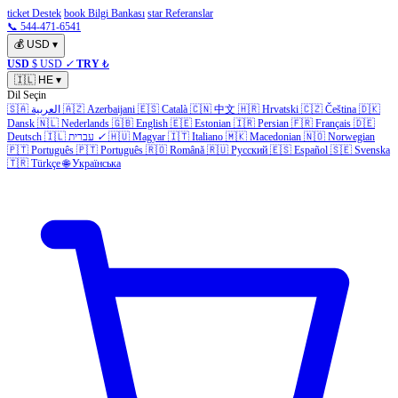
ticket Destek
book Bilgi Bankası
star Referanslar
📞 544-471-6541
💰
USD
▾
USD
$ USD
✓
TRY
₺
🇮🇱
HE
▾
Dil Seçin
🇩🇰
Čeština
🇨🇿
Hrvatski
🇭🇷
中文
🇨🇳
Català
🇪🇸
Azerbaijani
🇦🇿
العربية
🇸🇦
Dansk
🇳🇱
Nederlands
🇬🇧
English
🇪🇪
Estonian
🇮🇷
Persian
🇫🇷
Français
🇩🇪
Norwegian
🇳🇴
Macedonian
🇲🇰
Italiano
🇮🇹
Magyar
🇭🇺
✓
עברית
🇮🇱
Deutsch
🇵🇹
Português
🇵🇹
Português
🇷🇴
Română
🇷🇺
Русский
🇪🇸
Español
🇸🇪
Svenska
🇹🇷
Türkçe
🌐
Українська