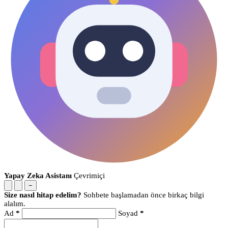
Yapay Zeka Asistanı
Çevrimiçi
−
Size nasıl hitap edelim?
Sohbete başlamadan önce birkaç bilgi
alalım.
Ad
*
Soyad
*