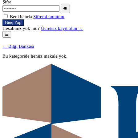
Şifre
👁
Beni hatırla
Şifremi unuttum
Giriş Yap
Hesabınız yok mu?
Ücretsiz kayıt olun →
☰
← Bilgi Bankası
Bu kategoride henüz makale yok.