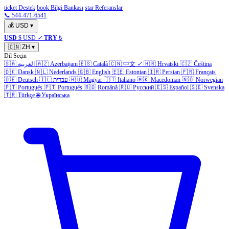
ticket Destek
book Bilgi Bankası
star Referanslar
📞 544-471-6541
💰
USD
▾
USD
$ USD
✓
TRY
₺
🇨🇳
ZH
▾
Dil Seçin
🇸🇦
العربية
🇦🇿
Azerbaijani
🇪🇸
Català
🇨🇳
中文
✓
🇭🇷
Hrvatski
🇨🇿
Čeština
🇩🇰
Dansk
🇳🇱
Nederlands
🇬🇧
English
🇪🇪
Estonian
🇮🇷
Persian
🇫🇷
Français
🇩🇪
Deutsch
🇮🇱
עברית
🇭🇺
Magyar
🇮🇹
Italiano
🇲🇰
Macedonian
🇳🇴
Norwegian
🇵🇹
Português
🇵🇹
Português
🇷🇴
Română
🇷🇺
Русский
🇪🇸
Español
🇸🇪
Svenska
🇹🇷
Türkçe
🌐
Українська