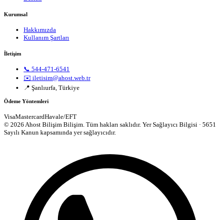
Kurumsal
Hakkımızda
Kullanım Şartları
İletişim
📞 544-471-6541
✉️ iletisim@ahost.web.tr
📍 Şanlıurfa, Türkiye
Ödeme Yöntemleri
Visa
Mastercard
Havale/EFT
© 2026 Ahost Bilişim Bilişim. Tüm hakları saklıdır.
Yer Sağlayıcı Bilgisi · 5651
Sayılı Kanun kapsamında yer sağlayıcıdır.