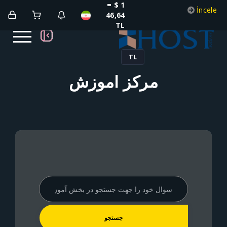
1 $ =
46,64
TL
TL
مرکز آموزش