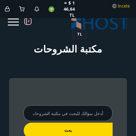
1 $ =
46,64
TL
TL
كتبة الشروحات