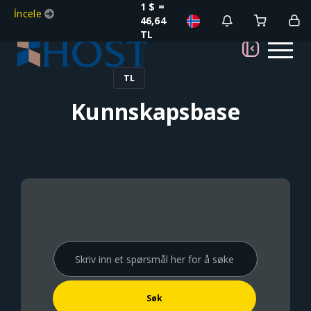
1 $ =
İncele
46,64
TL
TL
Kunnskapsbase