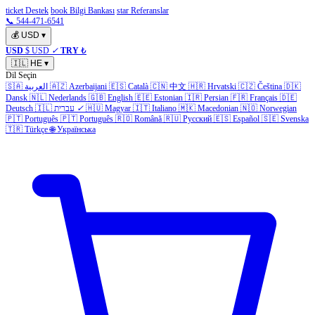
ticket Destek
book Bilgi Bankası
star Referanslar
📞 544-471-6541
💰
USD
▾
USD
$ USD
✓
TRY
₺
🇮🇱
HE
▾
Dil Seçin
🇩🇰
Čeština
🇨🇿
Hrvatski
🇭🇷
中文
🇨🇳
Català
🇪🇸
Azerbaijani
🇦🇿
العربية
🇸🇦
Dansk
🇳🇱
Nederlands
🇬🇧
English
🇪🇪
Estonian
🇮🇷
Persian
🇫🇷
Français
🇩🇪
Norwegian
🇳🇴
Macedonian
🇲🇰
Italiano
🇮🇹
Magyar
🇭🇺
✓
עברית
🇮🇱
Deutsch
🇵🇹
Português
🇵🇹
Português
🇷🇴
Română
🇷🇺
Русский
🇪🇸
Español
🇸🇪
Svenska
🇹🇷
Türkçe
🌐
Українська