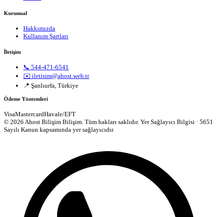
Kurumsal
Hakkımızda
Kullanım Şartları
İletişim
📞 544-471-6541
✉️ iletisim@ahost.web.tr
📍 Şanlıurfa, Türkiye
Ödeme Yöntemleri
Visa
Mastercard
Havale/EFT
© 2026 Ahost Bilişim Bilişim. Tüm hakları saklıdır.
Yer Sağlayıcı Bilgisi · 5651
Sayılı Kanun kapsamında yer sağlayıcıdır.