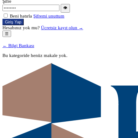
Şifre
👁
Beni hatırla
Şifremi unuttum
Giriş Yap
Hesabınız yok mu?
Ücretsiz kayıt olun →
☰
← Bilgi Bankası
Bu kategoride henüz makale yok.