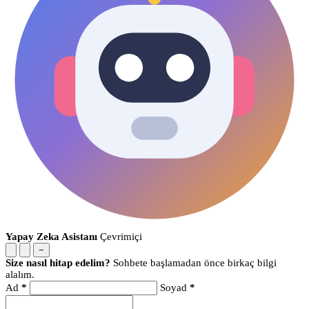
Yapay Zeka Asistanı
Çevrimiçi
−
Size nasıl hitap edelim?
Sohbete başlamadan önce birkaç bilgi
alalım.
Ad
*
Soyad
*