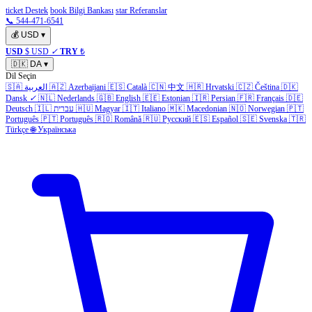
ticket Destek
book Bilgi Bankası
star Referanslar
📞 544-471-6541
💰
USD
▾
USD
$ USD
✓
TRY
₺
🇩🇰
DA
▾
Dil Seçin
🇸🇦
العربية
🇦🇿
Azerbaijani
🇪🇸
Català
🇨🇳
中文
🇭🇷
Hrvatski
🇨🇿
Čeština
🇩🇰
Dansk
✓
🇳🇱
Nederlands
🇬🇧
English
🇪🇪
Estonian
🇮🇷
Persian
🇫🇷
Français
🇩🇪
Deutsch
🇮🇱
עברית
🇭🇺
Magyar
🇮🇹
Italiano
🇲🇰
Macedonian
🇳🇴
Norwegian
🇵🇹
Português
🇵🇹
Português
🇷🇴
Română
🇷🇺
Русский
🇪🇸
Español
🇸🇪
Svenska
🇹🇷
Türkçe
🌐
Українська