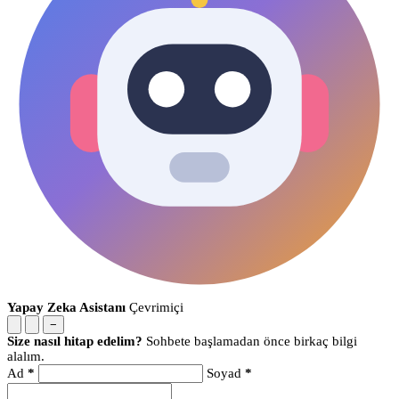
Yapay Zeka Asistanı
Çevrimiçi
−
Size nasıl hitap edelim?
Sohbete başlamadan önce birkaç bilgi
alalım.
Ad
*
Soyad
*