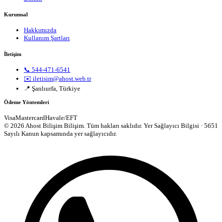
Kurumsal
Hakkımızda
Kullanım Şartları
İletişim
📞 544-471-6541
✉️ iletisim@ahost.web.tr
📍 Şanlıurfa, Türkiye
Ödeme Yöntemleri
Visa
Mastercard
Havale/EFT
© 2026 Ahost Bilişim Bilişim. Tüm hakları saklıdır.
Yer Sağlayıcı Bilgisi · 5651
Sayılı Kanun kapsamında yer sağlayıcıdır.