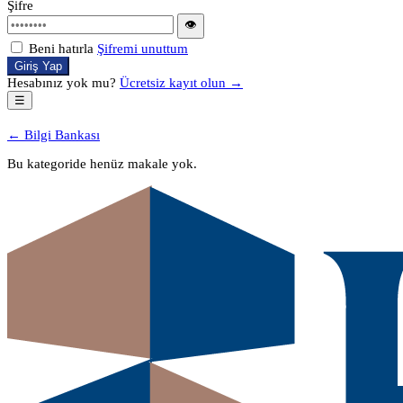
Şifre
👁
Beni hatırla
Şifremi unuttum
Giriş Yap
Hesabınız yok mu?
Ücretsiz kayıt olun →
☰
← Bilgi Bankası
Bu kategoride henüz makale yok.